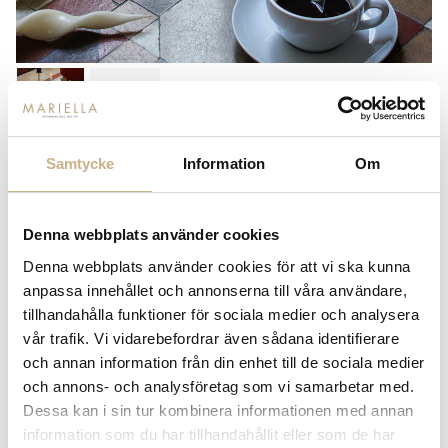
Samtycke
Information
Om
TWIST CANDLE
89
kr
Denna webbplats använder cookies
Denna webbplats använder cookies för att vi ska kunna
-
+
LÄGG I VARUKORG
anpassa innehållet och annonserna till våra användare,
tillhandahålla funktioner för sociala medier och analysera
Lagerstatus:
I lager
vår trafik. Vi vidarebefordrar även sådana identifierare
14 dagars returrätt på lagervaror.
Läs mer
och annan information från din enhet till de sociala medier
Leverans inom 3-5 arbetsdagar på lagervaror
och annons- och analysföretag som vi samarbetar med.
Få
10% välkomstrabatt
när du registrerar dig för vårt
Dessa kan i sin tur kombinera informationen med annan
nyhetsbrev
information som du har tillhandahållit eller som de har