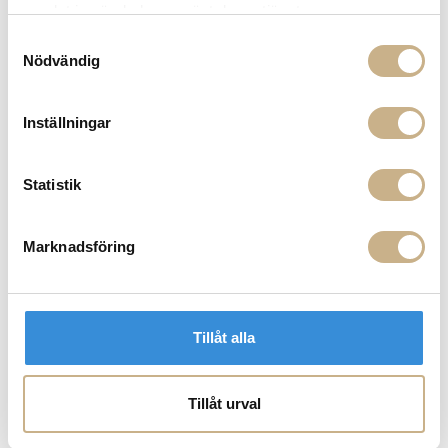
Fri frakt på mindra varor vid köp över 1000:-
samlat in när du har använt deras tjänster.
900:- i frakt vid köp av större möbler
Samtyckesval
Hämta i butik
Nödvändig
FRÅGA OSS OM PRODUKTEN
Inställningar
BESKRIVNING
Statistik
SPECIFIKATIONER
Marknadsföring
PRODUKTVARIANTER
Tillåt alla
Tillåt urval