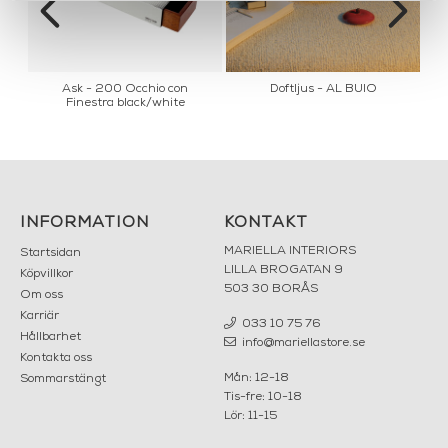
Ask - 200 Occhio con
Doftljus - AL BUIO
Finestra black/white
INFORMATION
KONTAKT
MARIELLA INTERIORS
Startsidan
LILLA BROGATAN 9
Köpvillkor
503 30 BORÅS
Om oss
Karriär
033 10 75 76
Hållbarhet
info@mariellastore.se
Kontakta oss
Mån: 12-18
Sommarstängt
Tis-fre: 10-18
Lör: 11-15