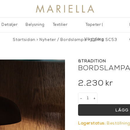
Detaljer
Belysning
Textilier
Tapeter |
Väggfärg
Startsidan
>
Nyheter
/
Bordslampa - Como SC53
&TRADITION
BORDSLAMPA
2.230
kr
-
+
LÄGG 
Lagerstatus:
Beställnin