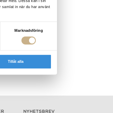
betar med. Dessa kan i sin
r samlat in när du har använt
Marknadsföring
Tillåt alla
ER
NYHETSBREV