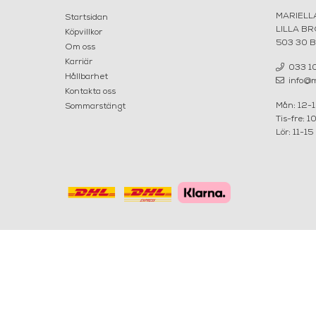
MARIELL
Startsidan
LILLA B
Köpvillkor
503 30 
Om oss
Karriär
033 10
Hållbarhet
info@ma
Kontakta oss
Mån: 12-
Sommarstängt
Tis-fre: 1
Lör: 11-15