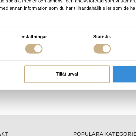
ill de sociala medier och annons- och analysföretag som vi samar
med annan information som du har tillhandahållit eller som de ha
Inställningar
Statistik
Tillåt urval
AKT
POPULÄRA KATEGORI