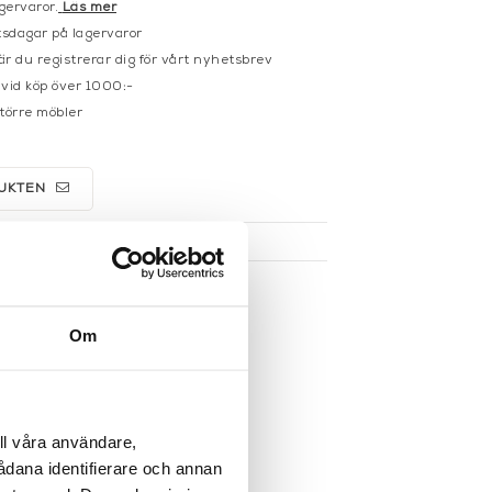
gervaror.
Läs mer
sdagar på lagervaror
r du registrerar dig för vårt nyhetsbrev
 vid köp över 1000:-
större möbler
UKTEN
Om
ll våra användare,
sådana identifierare och annan