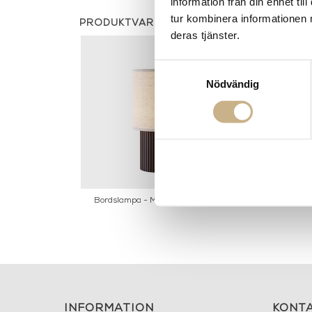
information från din enhet t
tur kombinera informationen 
PRODUKTVARIANTER
deras tjänster.
Samtyckesval
Nödvändig
Bordslampa - Manhattan SC52
INFORMATION
KONT