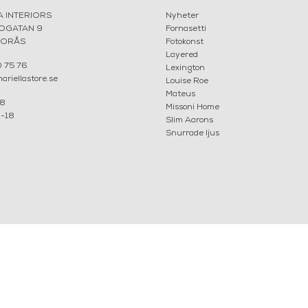
A INTERIORS
Nyheter
ROGATAN 9
Fornasetti
BORÅS
Fotokonst
Layered
 75 76
Lexington
riellastore.se
Louise Roe
Mateus
18
Missoni Home
0-18
Slim Aarons
Snurrade ljus