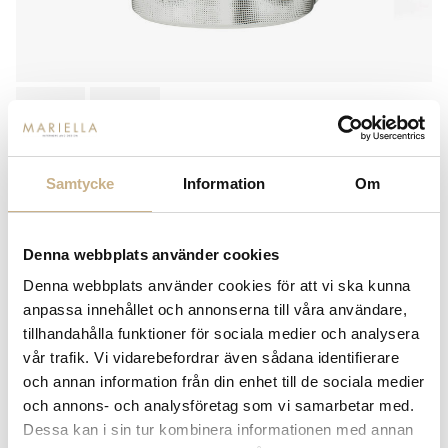
Samtycke
Information
Om
FORNASETTI
TEKANNA - TEMA E VARIAZIONI
N.21 BLACK WHITE
Denna webbplats använder cookies
4.950
kr
Denna webbplats använder cookies för att vi ska kunna
anpassa innehållet och annonserna till våra användare,
tillhandahålla funktioner för sociala medier och analysera
-
+
LÄGG I VARUKORG
vår trafik. Vi vidarebefordrar även sådana identifierare
och annan information från din enhet till de sociala medier
Lagerstatus:
I lager
och annons- och analysföretag som vi samarbetar med.
14 dagars returrätt på lagervaror.
Läs mer
Dessa kan i sin tur kombinera informationen med annan
Leverans inom 3-5 arbetsdagar på lagervaror