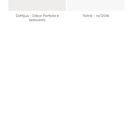
Doftljus - Décor Farfalle e
Tallrik - no°206
balaustra
INFORMATION
KONTAKT
MARIELLA INTERIORS
Startsidan
LILLA BROGATAN 9
Köpvillkor
503 30 BORÅS
Om oss
Karriär
033 10 75 76
Hållbarhet
info@mariellastore.se
Kontakta oss
Mån: 12-18
Sommarstängt
Tis-fre: 10-18
Lör: 11-15
POPULÄRA
NYHETSBREV