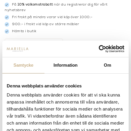
Få
10% välkomstrabatt
när du registrerar dig för vårt
nyhetsbrev
Fri frakt på mindra varor vid köp över 1000:-
900:- i frakt vid köp av större möbler
Hämta i butik
FRÅGA OSS OM PRODUKTEN
Samtycke
Information
Om
BESKRIVNING
Denna webbplats använder cookies
Denna webbplats använder cookies för att vi ska kunna
PRODUKTVARIANTER
anpassa innehållet och annonserna till våra användare,
tillhandahålla funktioner för sociala medier och analysera
vår trafik. Vi vidarebefordrar även sådana identifierare
och annan information från din enhet till de sociala medier
och annons- och analysföretag som vi samarbetar med.