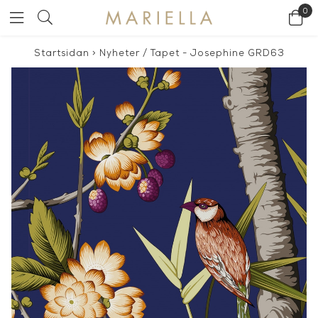
0
Startsidan
>
Nyheter
/
Tapet - Josephine GRD63