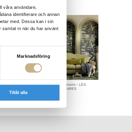
ll våra användare,
sådana identifierare och annan
betar med. Dessa kan i sin
r samlat in när du har använt
Marknadsföring
Litho Armless
Tapet Metervara - LES
Tyg metervara -
TOPIAIRES
Neg
Tillåt alla