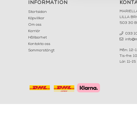
INFORMATION
KONT
MARIELL
Startsidan
LILLA B
Köpvillkor
503 30 
Om oss
Karriär
033 10
Hållbarhet
info@ma
Kontakta oss
Mån: 12-
Sommarstängt
Tis-fre: 1
Lör: 11-15