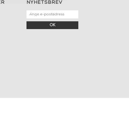
ER
NYHETSBREV
OK