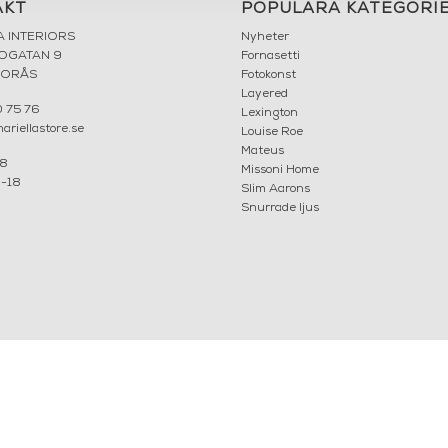
AKT
POPULÄRA KATEGORI
A INTERIORS
Nyheter
ROGATAN 9
Fornasetti
BORÅS
Fotokonst
Layered
 75 76
Lexington
riellastore.se
Louise Roe
Mateus
18
Missoni Home
0-18
Slim Aarons
Snurrade ljus