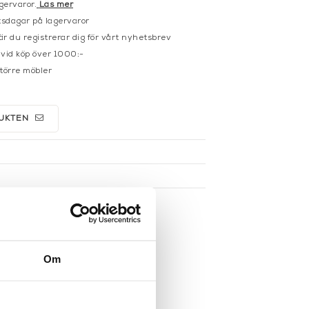
gervaror.
Läs mer
sdagar på lagervaror
r du registrerar dig för vårt nyhetsbrev
 vid köp över 1000:-
större möbler
UKTEN
Om