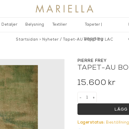
Detaljer
Belysning
Textilier
Tapeter |
Väggfärg
Startsidan
>
Nyheter
/
Tapet-AU BORD DU LAC
PIERRE FREY
TAPET-AU BO
15.600
kr
-
+
LÄGG 
Lagerstatus:
Beställnin