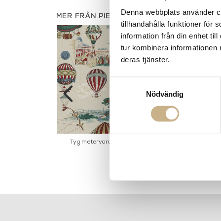
Denna webbplats använder coo
MER FRÅN PIERRE FREY
tillhandahålla funktioner för
information från din enhet t
tur kombinera informationen 
deras tjänster.
Samtyckesval
Nödvändig
ajordome Pouf
Tyg metervara - Les aeronefs
Sittbän