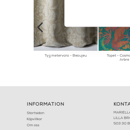
ar es salam
Tyg metervara - Beaujeu
Tapet - Cosmo
Arbre
INFORMATION
KONT
MARIELL
Startsidan
LILLA B
Köpvillkor
503 30 
Om oss