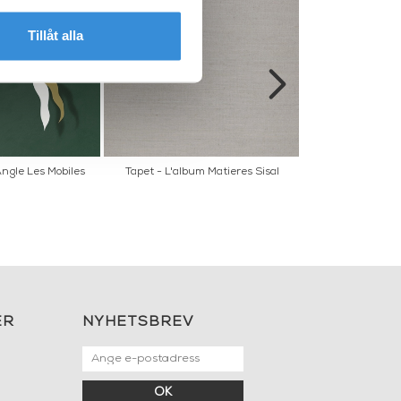
Tillåt alla
ngle Les Mobiles
Tapet - L'album Matieres Sisal
Tapet - Arc
ER
NYHETSBREV
OK