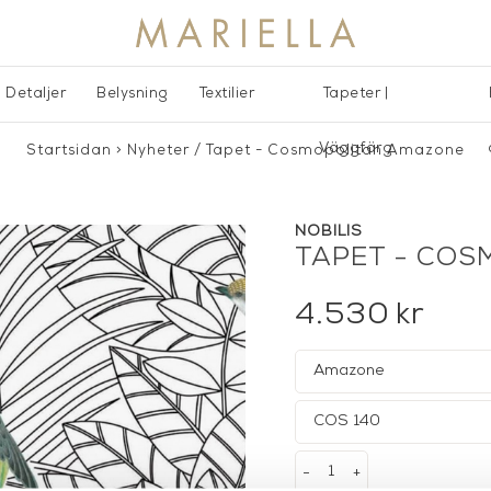
Detaljer
Belysning
Textilier
Tapeter |
Väggfärg
Startsidan
>
Nyheter
/
Tapet - Cosmopolitan Amazone
NOBILIS
TAPET - CO
4.530
kr
-
+