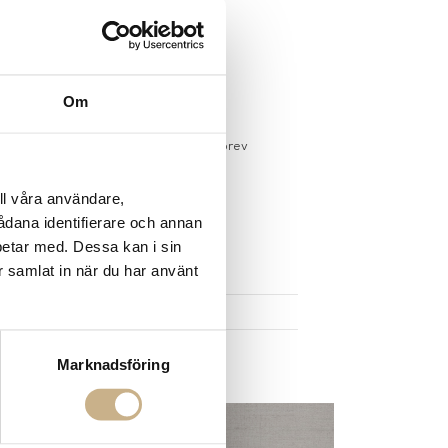
I VARUKORG
gsvara
gervaror.
Läs mer
Om
sdagar på lagervaror
r du registrerar dig för vårt nyhetsbrev
 vid köp över 1000:-
större möbler
ll våra användare,
sådana identifierare och annan
betar med. Dessa kan i sin
UKTEN
r samlat in när du har använt
Marknadsföring