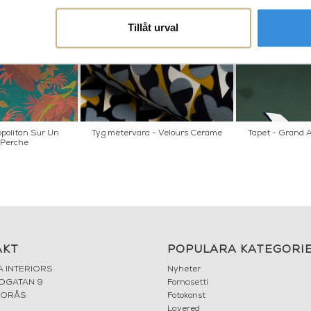
Tillåt urval
politan Sur Un
Tyg metervara - Velours Cerame
Tapet - Grand A
 Perche
AKT
POPULÄRA KATEGORI
A INTERIORS
Nyheter
ROGATAN 9
Fornasetti
BORÅS
Fotokonst
Layered