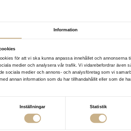
LÄGG 
Lagerstatus:
Beställnin
14 dagars returrätt på la
Information
Leverans inom 3-5 arbet
Få
10% välkomstrabatt
nä
cookies
Fri frakt på mindra varor
900:- i frakt vid köp av 
kies för att vi ska kunna anpassa innehållet och annonserna ti
Hämta i butik
 sociala medier och analysera vår trafik. Vi vidarebefordrar även 
ill de sociala medier och annons- och analysföretag som vi samar
FRÅGA OSS OM PROD
med annan information som du har tillhandahållit eller som de ha
BESKRIVNING
Inställningar
Statistik