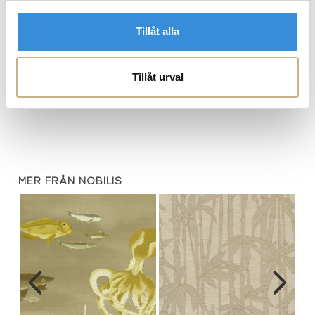
Tillåt alla
Tillåt urval
0
Tapet - L'album Matieres Sisal
Tapet - Cosmopolitan Narcisse
MER FRÅN NOBILIS