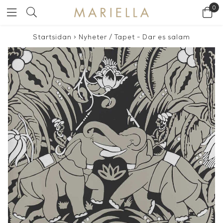
0
Startsidan
>
Nyheter
/
Tapet - Dar es salam