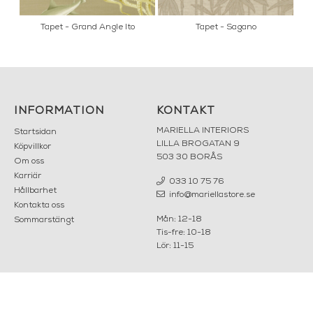
i
Tapet - Grand Angle Ito
Tapet - Sagano
T
INFORMATION
KONTAKT
MARIELLA INTERIORS
Startsidan
LILLA BROGATAN 9
Köpvillkor
503 30 BORÅS
Om oss
Karriär
033 10 75 76
Hållbarhet
info@mariellastore.se
Kontakta oss
Mån: 12-18
Sommarstängt
Tis-fre: 10-18
Lör: 11-15
POPULÄRA
NYHETSBREV
KATEGORIER