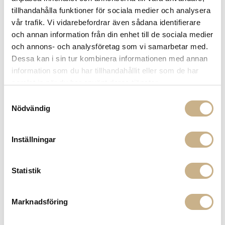
Få
10% välkomstrabatt
när du registrerar dig för vårt
tillhandahålla funktioner för sociala medier och analysera
nyhetsbrev
vår trafik. Vi vidarebefordrar även sådana identifierare
Fri frakt på mindra varor vid köp över 1000:-
och annan information från din enhet till de sociala medier
900:- i frakt vid köp av större möbler
och annons- och analysföretag som vi samarbetar med.
Hämta i butik
Dessa kan i sin tur kombinera informationen med annan
information som du har tillhandahållit eller som de har
FRÅGA OSS OM PRODUKTEN
samlat in när du har använt deras tjänster.
Samtyckesval
Nödvändig
BESKRIVNING
SPECIFIKATIONER
Inställningar
Statistik
PRODUKTVARIANTER
Marknadsföring