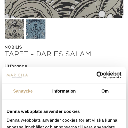
NOBILIS
TAPET - DAR ES SALAM
Utförande
Greige
Blue
2 000 kr
2 000 kr
Samtycke
Information
Om
-
+
LÄGG I VARUKORG
Lagerstatus:
Beställningsvara
Denna webbplats använder cookies
14 dagars returrätt på lagervaror.
Läs mer
Denna webbplats använder cookies för att vi ska kunna
Leverans inom 3-5 arbetsdagar på lagervaror
anpassa innehållet och annonserna till våra användare,