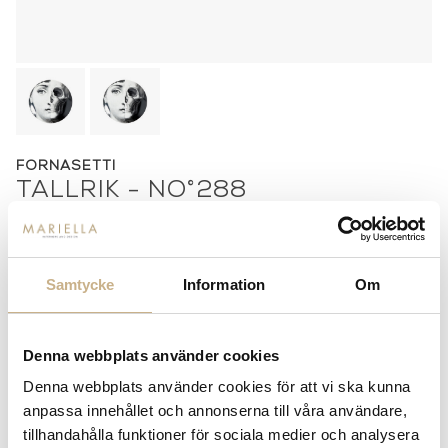
FORNASETTI
TALLRIK - NO°288
1.850
kr
Samtycke
Information
Om
-
+
LÄGG I VARUKORG
Lagerstatus:
I lager
Denna webbplats använder cookies
14 dagars returrätt på lagervaror.
Läs mer
Denna webbplats använder cookies för att vi ska kunna
Leverans inom 3-5 arbetsdagar på lagervaror
anpassa innehållet och annonserna till våra användare,
Få
10% välkomstrabatt
när du registrerar dig för vårt
tillhandahålla funktioner för sociala medier och analysera
nyhetsbrev