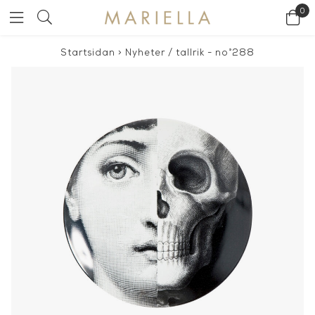
0
Startsidan
>
Nyheter
/
tallrik - no°288