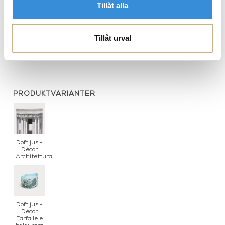
Tillåt alla
Sidoboard - Architettura
Tapet - Cammei
Tillåt urval
raised
PRODUKTVARIANTER
Doftljus -
Décor
Architettura
Doftljus -
Décor
Farfalle e