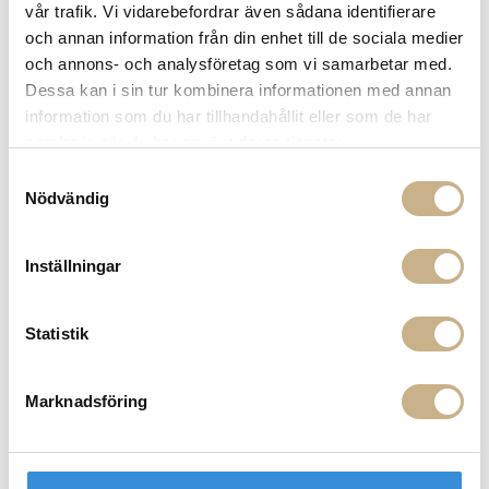
vår trafik. Vi vidarebefordrar även sådana identifierare
Fri frakt på mindra varor vid köp över 1000:-
och annan information från din enhet till de sociala medier
900:- i frakt vid köp av större möbler
och annons- och analysföretag som vi samarbetar med.
Hämta i butik
Dessa kan i sin tur kombinera informationen med annan
information som du har tillhandahållit eller som de har
FRÅGA OSS OM PRODUKTEN
samlat in när du har använt deras tjänster.
Samtyckesval
Nödvändig
BESKRIVNING
Inställningar
MER FRÅN FORNASETTI
Statistik
Marknadsföring