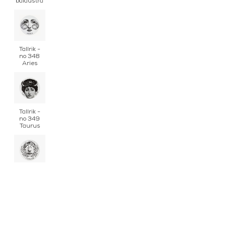
balaustra
Tallrik -
no 348
Aries
Tallrik -
no 349
Taurus
Tallrik -
no 351
Cancer