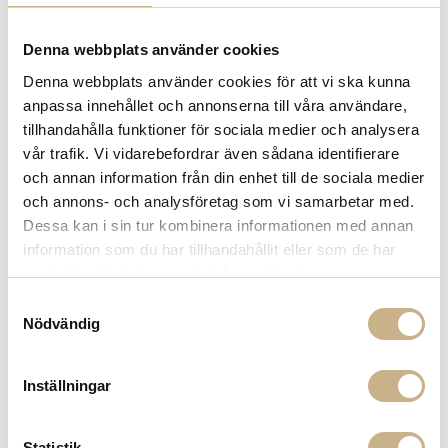
Denna webbplats använder cookies
Denna webbplats använder cookies för att vi ska kunna
TALLRIK I KERAMIK - THE
anpassa innehållet och annonserna till våra användare,
ANGELS
tillhandahålla funktioner för sociala medier och analysera
vår trafik. Vi vidarebefordrar även sådana identifierare
och annan information från din enhet till de sociala medier
1.459
kr
och annons- och analysföretag som vi samarbetar med.
Dessa kan i sin tur kombinera informationen med annan
-
+
LÄGG I VARUKORG
information som du har tillhandahållit eller som de har
samlat in när du har använt deras tjänster.
Lagerstatus:
I lager
Samtyckesval
14 dagars returrätt på lagervaror.
Läs mer
Nödvändig
Leverans inom 3-5 arbetsdagar på lagervaror
Få
10% välkomstrabatt
när du registrerar dig för vårt
nyhetsbrev
Inställningar
Fri frakt på mindra varor vid köp över 1000:-
900:- i frakt vid köp av större möbler
Statistik