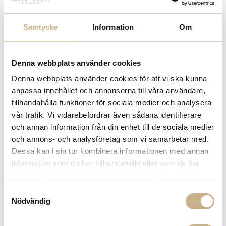
Samtycke
Information
Om
FORNASETTI
TALLRIK - NO 349 TAURUS
Denna webbplats använder cookies
Denna webbplats använder cookies för att vi ska kunna
1.850
kr
anpassa innehållet och annonserna till våra användare,
tillhandahålla funktioner för sociala medier och analysera
-
+
LÄGG I VARUKORG
vår trafik. Vi vidarebefordrar även sådana identifierare
och annan information från din enhet till de sociala medier
Lagerstatus:
I lager
och annons- och analysföretag som vi samarbetar med.
Dessa kan i sin tur kombinera informationen med annan
14 dagars returrätt på lagervaror.
Läs mer
information som du har tillhandahållit eller som de har
Leverans inom 3-5 arbetsdagar på lagervaror
samlat in när du har använt deras tjänster.
Få
10% välkomstrabatt
när du registrerar dig för vårt
nyhetsbrev
Samtyckesval
Fri frakt på mindra varor vid köp över 1000:-
Nödvändig
900:- i frakt vid köp av större möbler
Hämta i butik