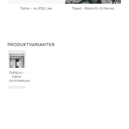
Tallrik - no 352 Leo
Tapet - Ramo Di Ortensia
K
PRODUKTVARIANTER
Doftljus -
Décor
Architettura
Doftljus -
Décor
Farfalle e
balaustra