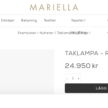
Detaljer
Belysning
Textilier
Tapeter |
Väggfärg
Startsidan
>
Nyheter
/
Taklampa - Route I
TAKLAMPA - 
24.950
kr
-
+
LÄGG 
Lagerstatus:
I lager
14 dagars returrätt på la