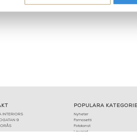
AKT
POPULÄRA KATEGORI
A INTERIORS
Nyheter
ROGATAN 9
Fornasetti
BORÅS
Fotokonst
Layered
 75 76