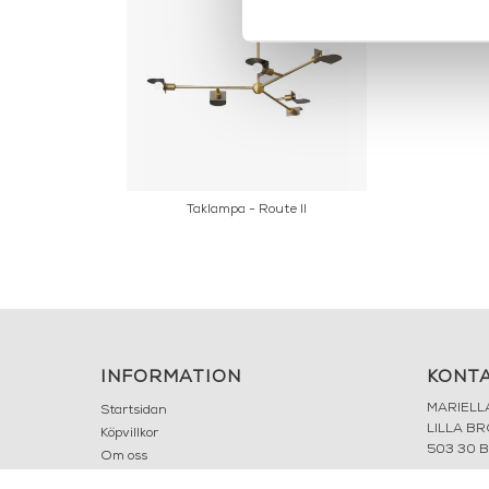
Taklampa - Route II
INFORMATION
KONT
MARIELL
Startsidan
LILLA B
Köpvillkor
503 30 
Om oss
Karriär
033 10