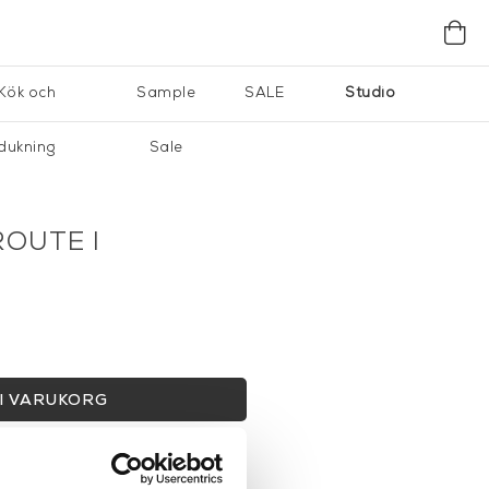
Kök och
Sample
SALE
Studio
dukning
Sale
ROUTE I
I VARUKORG
gervaror.
Läs mer