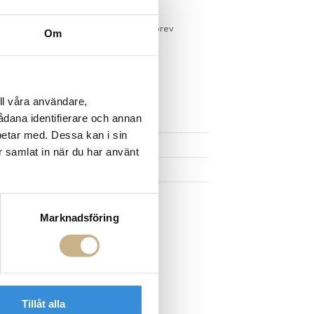
sdagar på lagervaror
r du registrerar dig för vårt nyhetsbrev
Om
 vid köp över 1000:-
större möbler
ll våra användare,
UKTEN
sådana identifierare och annan
betar med. Dessa kan i sin
r samlat in när du har använt
Marknadsföring
Tillåt alla