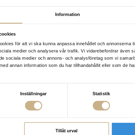
Leverans inom 3-5 arbet
Få
10% välkomstrabatt
nä
Information
Fri frakt på mindra varor
900:- i frakt vid köp av 
cookies
Hämta i butik
kies för att vi ska kunna anpassa innehållet och annonserna ti
FRÅGA OSS OM PROD
 sociala medier och analysera vår trafik. Vi vidarebefordrar även 
ill de sociala medier och annons- och analysföretag som vi samar
BESKRIVNING
med annan information som du har tillhandahållit eller som de ha
SPECIFIKATIONER
Inställningar
Statistik
Tillåt urval