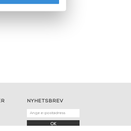
ER
NYHETSBREV
OK