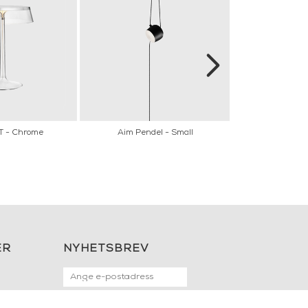
T - Chrome
Aim Pendel - Small
Flos - Coordin
ER
NYHETSBREV
OK