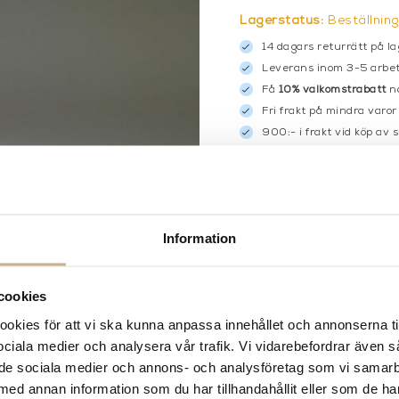
Lagerstatus:
Beställnin
14 dagars returrätt på la
Leverans inom 3-5 arbet
Få
10% välkomstrabatt
nä
Fri frakt på mindra varor
900:- i frakt vid köp av 
Hämta i butik
FRÅGA OSS OM PROD
Information
BESKRIVNING
cookies
kies för att vi ska kunna anpassa innehållet och annonserna ti
 sociala medier och analysera vår trafik. Vi vidarebefordrar även 
ill de sociala medier och annons- och analysföretag som vi samar
med annan information som du har tillhandahållit eller som de ha