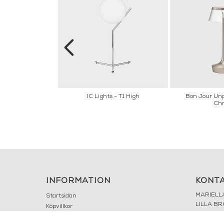
 - LED
IC Lights - T1 High
Bon Jour Unp
Ch
INFORMATION
KONT
MARIELL
Startsidan
LILLA B
Köpvillkor
503 30 
Om oss