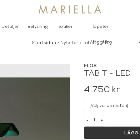
Detaljer
Belysning
Textilier
Tapeter |
Väggfärg
Startsidan
>
Nyheter
/
Tab T - LED
FLOS
TAB T - LED
4.750
kr
-
+
LÄGG 