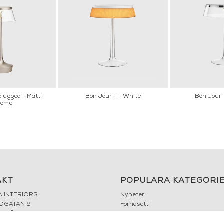
lugged - Matt
Bon Jour T - White
Bon Jour 
rome
AKT
POPULÄRA KATEGORI
A INTERIORS
Nyheter
ROGATAN 9
Fornasetti
BORÅS
Fotokonst
Layered