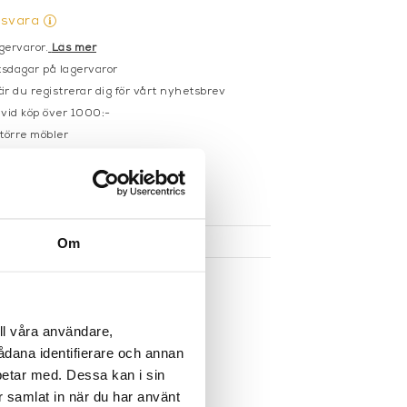
gsvara
gervaror.
Läs mer
sdagar på lagervaror
r du registrerar dig för vårt nyhetsbrev
 vid köp över 1000:-
större möbler
UKTEN
Om
ll våra användare,
sådana identifierare och annan
betar med. Dessa kan i sin
r samlat in när du har använt