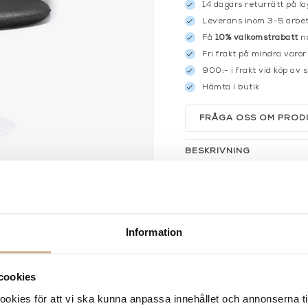
14 dagars returrätt på la
Leverans inom 3-5 arbet
Få
10% välkomstrabatt
nä
Fri frakt på mindra varor
900:- i frakt vid köp av 
Hämta i butik
FRÅGA OSS OM PROD
BESKRIVNING
SPECIFIKATIONER
Information
cookies
kies för att vi ska kunna anpassa innehållet och annonserna ti