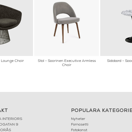
r Lounge Chair
Stol - Saarinen Executive Armless
Sidobord - Saa
Chair
AKT
POPULÄRA KATEGORI
A INTERIORS
Nyheter
ROGATAN 9
Fornasetti
BORÅS
Fotokonst