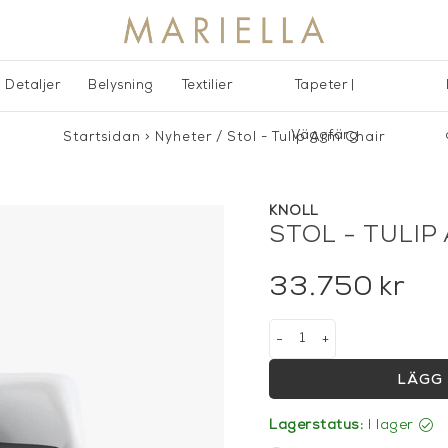
Detaljer
Belysning
Textilier
Tapeter |
Väggfärg
Startsidan
>
Nyheter
/
Stol - Tulip Arm Chair
KNOLL
STOL - TULIP
33.750
kr
-
+
LÄGG 
Lagerstatus:
I lager