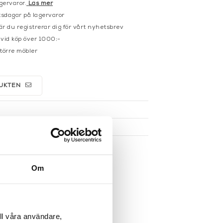
gervaror.
Läs mer
sdagar på lagervaror
r du registrerar dig för vårt nyhetsbrev
 vid köp över 1000:-
större möbler
UKTEN
Om
ll våra användare,