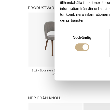
tillhandahålla funktioner för
information från din enhet t
PRODUKTVARIANTER
tur kombinera informationen 
deras tjänster.
Samtyckesval
Nödvändig
Stol - Saarinen Executive Armless
Stol - Tulip
Chair
MER FRÅN KNOLL