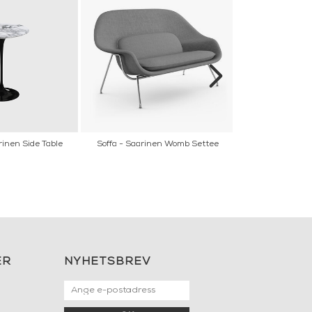
rinen Side Table
Soffa - Saarinen Womb Settee
Soffa - Floren
ER
NYHETSBREV