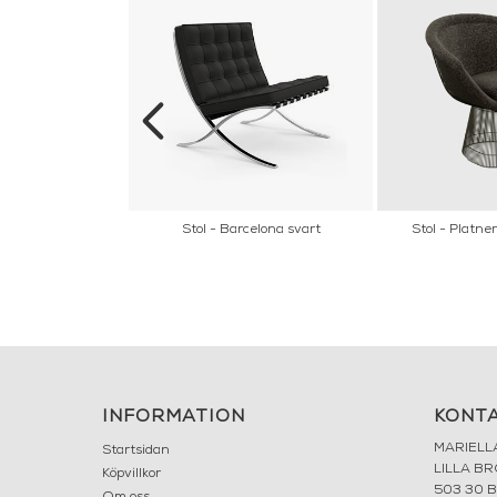
ner Coffee Table
Stol - Barcelona svart
Stol - Platne
INFORMATION
KONT
MARIELL
Startsidan
LILLA B
Köpvillkor
503 30 
Om oss