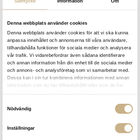
Samtycke
Information
Om
Få
10% välkomstrabatt
när du registrerar dig för vårt
nyhetsbrev
Fri frakt på mindra varor vid köp över 1000:-
Denna webbplats använder cookies
900:- i frakt vid köp av större möbler
Denna webbplats använder cookies för att vi ska kunna
Hämta i butik
anpassa innehållet och annonserna till våra användare,
tillhandahålla funktioner för sociala medier och analysera
FRÅGA OSS OM PRODUKTEN
vår trafik. Vi vidarebefordrar även sådana identifierare
och annan information från din enhet till de sociala medier
och annons- och analysföretag som vi samarbetar med.
BESKRIVNING
Dessa kan i sin tur kombinera informationen med annan
information som du har tillhandahållit eller som de har
samlat in när du har använt deras tjänster.
Samtyckesval
PRODUKTVARIANTER
Nödvändig
Inställningar