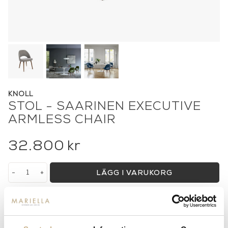
KNOLL
STOL - SAARINEN EXECUTIVE
ARMLESS CHAIR
32.800
kr
-
+
LÄGG I VARUKORG
Lagerstatus:
Beställningsvara
14 dagars returrätt på lagervaror.
Läs mer
Leverans inom 3-5 arbetsdagar på lagervaror