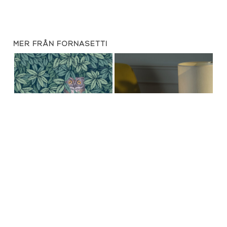
MER FRÅN FORNASETTI
Tapet - Foglie E Civette
Doftljus - Farfalle e balaustra