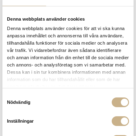
Denna webbplats använder cookies
Denna webbplats använder cookies för att vi ska kunna
FORNASETTI
STOL - LUX GSTAAD SVARTVIT
anpassa innehållet och annonserna till våra användare,
tillhandahålla funktioner för sociala medier och analysera
51.900
vår trafik. Vi vidarebefordrar även sådana identifierare
kr
och annan information från din enhet till de sociala medier
och annons- och analysföretag som vi samarbetar med.
-
+
LÄGG I VARUKORG
Dessa kan i sin tur kombinera informationen med annan
information som du har tillhandahållit eller som de har
Lagerstatus:
Best.vara 7-9 månader
samlat in när du har använt deras tjänster.
14 dagars returrätt på lagervaror.
Läs mer
Samtyckesval
Leverans inom 3-5 arbetsdagar på lagervaror
Nödvändig
Få
10% välkomstrabatt
när du registrerar dig för vårt
nyhetsbrev
Fri frakt på mindra varor vid köp över 1000:-
Inställningar
900:- i frakt vid köp av större möbler
Hämta i butik