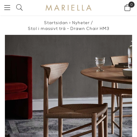
0
Startsidan
>
Nyheter
/
Stol i massivt trä - Drawn Chair HM3