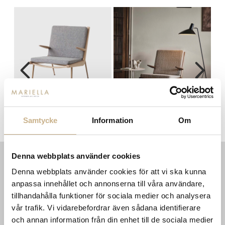
Boomerang HM2 - Fåtölj oljad
Boomerang HM2 - Fåtölj oljad
K
Samtycke
Information
Om
ek
valnöt
Denna webbplats använder cookies
Denna webbplats använder cookies för att vi ska kunna
INFORMATION
KONTAKT
anpassa innehållet och annonserna till våra användare,
MARIELLA INTERIORS
Startsidan
tillhandahålla funktioner för sociala medier och analysera
LILLA BROGATAN 9
Köpvillkor
503 30 BORÅS
vår trafik. Vi vidarebefordrar även sådana identifierare
Om oss
och annan information från din enhet till de sociala medier
Karriär
033 10 75 76