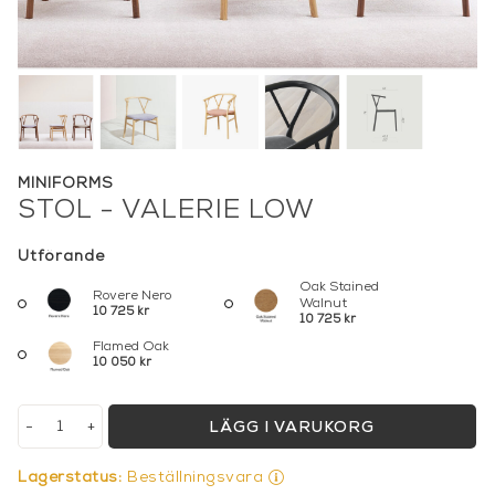
MINIFORMS
STOL - VALERIE LOW
Utförande
Oak Stained
Rovere Nero
Walnut
10 725 kr
10 725 kr
Flamed Oak
10 050 kr
-
+
LÄGG I VARUKORG
Lagerstatus:
Beställningsvara