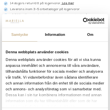
14 dagars returrätt på lagervaror.
Läs mer
Leverans inom 3-5 arbetsdagar på lagervaror
Få
10% välkomstrabatt
när du registrerar dig för vårt
nyhetsbrev
Fri frakt på mindra varor vid köp över 1000:-
900:- i frakt vid köp av större möbler
Samtycke
Information
Om
Hämta i butik
FRÅGA OSS OM PRODUKTEN
Denna webbplats använder cookies
Denna webbplats använder cookies för att vi ska kunna
anpassa innehållet och annonserna till våra användare,
BESKRIVNING
tillhandahålla funktioner för sociala medier och analysera
vår trafik. Vi vidarebefordrar även sådana identifierare
SPECIFIKATIONER
och annan information från din enhet till de sociala medier
och annons- och analysföretag som vi samarbetar med.
Dessa kan i sin tur kombinera informationen med annan
information som du har tillhandahållit eller som de har
PRODUKTVARIANTER
samlat in när du har använt deras tjänster.