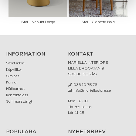
Stol - Nebula Large
Stol - Claretta Bold
INFORMATION
KONTAKT
MARIELLA INTERIORS
Startsidan
LILLA BROGATAN 9
Köpvillkor
503 30 BORÅS
Om oss
Karriär
033 10 75 76
Hållbarhet
info@mariellastore.se
Kontakta oss
Mån: 12-18
Sommarstängt
Tis-fre: 10-18
Lör: 11-15
POPULÄRA
NYHETSBREV