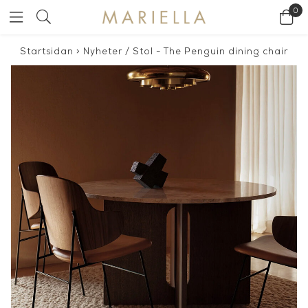
0
Startsidan
>
Nyheter
/
Stol - The Penguin dining chair