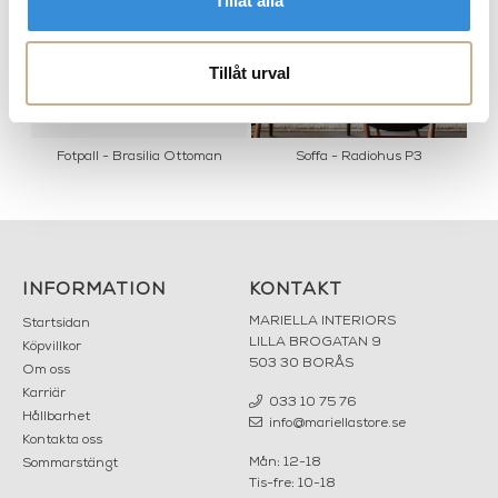
Tillåt alla
Tillåt urval
nd
Fotpall - Brasilia Ottoman
Soffa - Radiohus P3
INFORMATION
KONTAKT
MARIELLA INTERIORS
Startsidan
LILLA BROGATAN 9
Köpvillkor
503 30 BORÅS
Om oss
Karriär
033 10 75 76
Hållbarhet
info@mariellastore.se
Kontakta oss
Mån: 12-18
Sommarstängt
Tis-fre: 10-18