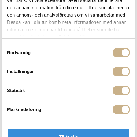
vår trafik. Vi vidarebefordrar även sådana identifierare
PRODUKTVARIANTER
och annan information från din enhet till de sociala medier
och annons- och analysföretag som vi samarbetar med.
Dessa kan i sin tur kombinera informationen med annan
information som du har tillhandahållit eller som de har
samlat in när du har använt deras tjänster.
Samtyckesval
Nödvändig
Inställningar
Fåtölj - The Penguin Rocking
Chair
Statistik
Marknadsföring
MER FRÅN AUDO COPENHAGEN