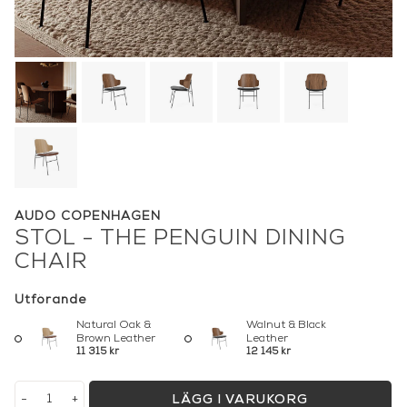
AUDO COPENHAGEN
STOL - THE PENGUIN DINING
CHAIR
Utförande
Natural Oak &
Walnut & Black
Brown Leather
Leather
11 315 kr
12 145 kr
-
+
LÄGG I VARUKORG