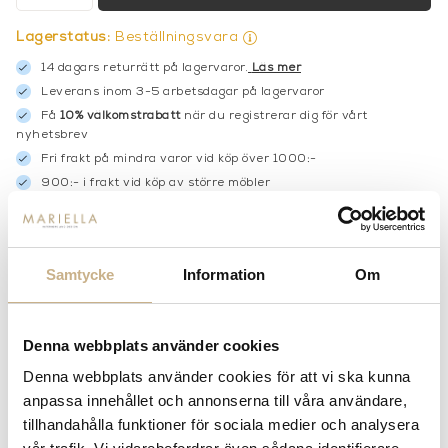
Lagerstatus:
Beställningsvara
14 dagars returrätt på lagervaror.
Läs mer
Leverans inom 3-5 arbetsdagar på lagervaror
Få
10% välkomstrabatt
när du registrerar dig för vårt
nyhetsbrev
Fri frakt på mindra varor vid köp över 1000:-
900:- i frakt vid köp av större möbler
Hämta i butik
FRÅGA OSS OM PRODUKTEN
Samtycke
Information
Om
BESKRIVNING
Denna webbplats använder cookies
SPECIFIKATIONER
Denna webbplats använder cookies för att vi ska kunna
anpassa innehållet och annonserna till våra användare,
tillhandahålla funktioner för sociala medier och analysera