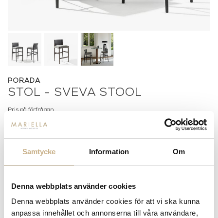
PORADA
STOL - SVEVA STOOL
Pris på förfrågan
Lagerstatus:
Beställningsvara
14 dagars returrätt på lagervaror.
Läs mer
Samtycke
Information
Om
Leverans inom 3-5 arbetsdagar på lagervaror
Få
10% välkomstrabatt
när du registrerar dig för vårt
nyhetsbrev
Denna webbplats använder cookies
Fri frakt på mindra varor vid köp över 1000:-
Denna webbplats använder cookies för att vi ska kunna
900:- i frakt vid köp av större möbler
anpassa innehållet och annonserna till våra användare,
Hämta i butik