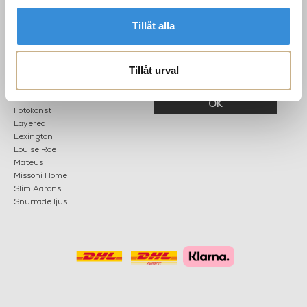
Lör: 11-15
Tillåt alla
POPULÄRA
NYHETSBREV
KATEGORIER
Tillåt urval
Nyheter
Fornasetti
OK
Fotokonst
Layered
Lexington
Louise Roe
Mateus
Missoni Home
Slim Aarons
Snurrade ljus