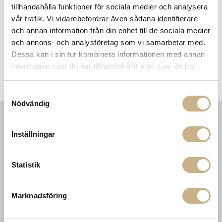
tillhandahålla funktioner för sociala medier och analysera
vår trafik. Vi vidarebefordrar även sådana identifierare
FRÅGA OSS OM PRODUKTEN
och annan information från din enhet till de sociala medier
och annons- och analysföretag som vi samarbetar med.
Dessa kan i sin tur kombinera informationen med annan
BESKRIVNING
information som du har tillhandahållit eller som de har
samlat in när du har använt deras tjänster.
SPECIFIKATIONER
Samtyckesval
Nödvändig
INFORMATION
KONTAKT
Inställningar
MARIELLA INTERIORS
Startsidan
LILLA BROGATAN 9
Köpvillkor
Statistik
503 30 BORÅS
Om oss
Karriär
033 10 75 76
Hållbarhet
info@mariellastore.se
Marknadsföring
Kontakta oss
Mån: 12-18
Sommarstängt
Tis-fre: 10-18