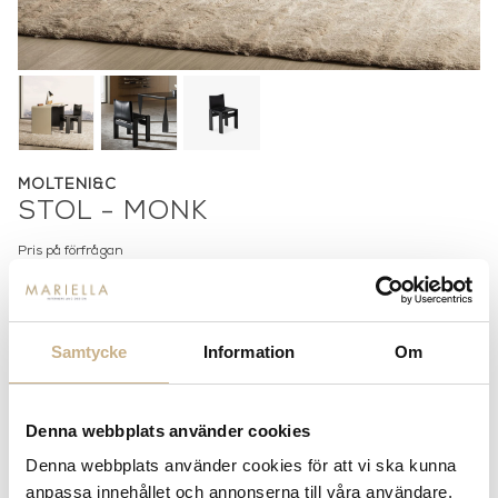
MOLTENI&C
STOL - MONK
Pris på förfrågan
Lagerstatus:
Beställningsvara
14 dagars returrätt på lagervaror.
Läs mer
Samtycke
Information
Om
Leverans inom 3-5 arbetsdagar på lagervaror
Få
10% välkomstrabatt
när du registrerar dig för vårt
nyhetsbrev
Denna webbplats använder cookies
Fri frakt på mindra varor vid köp över 1000:-
Denna webbplats använder cookies för att vi ska kunna
900:- i frakt vid köp av större möbler
anpassa innehållet och annonserna till våra användare,
Hämta i butik