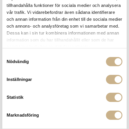
tillhandahålla funktioner för sociala medier och analysera
vår trafik. Vi vidarebefordrar även sådana identifierare
FRÅGA OSS OM PRODUKTEN
och annan information från din enhet till de sociala medier
och annons- och analysföretag som vi samarbetar med.
Dessa kan i sin tur kombinera informationen med annan
BESKRIVNING
information som du har tillhandahållit eller som de har
samlat in när du har använt deras tjänster.
SPECIFIKATIONER
Samtyckesval
Nödvändig
PRODUKTVARIANTER
Inställningar
Statistik
Marknadsföring