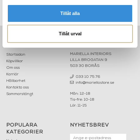
Soffbord - Maylis
Armchair Outdoor - BOBOLI
Tillåt alla
Tillåt urval
INFORMATION
KONTAKT
MARIELLA INTERIORS
Startsidan
LILLA BROGATAN 9
Köpvillkor
503 30 BORÅS
Om oss
Karriär
033 10 75 76
Hållbarhet
info@mariellastore.se
Kontakta oss
Mån: 12-18
Sommarstängt
Tis-fre: 10-18
Lör: 11-15
POPULÄRA
NYHETSBREV
KATEGORIER