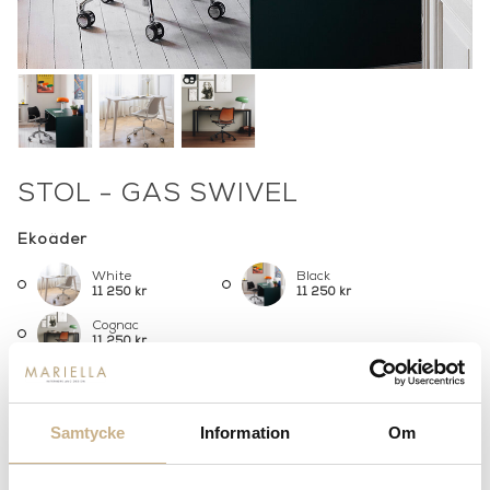
STOL - GAS SWIVEL
Ekoäder
White
Black
11 250 kr
11 250 kr
Cognac
11 250 kr
Underrede
Samtycke
Information
Om
Chrome
Black aluminium
White aluminium