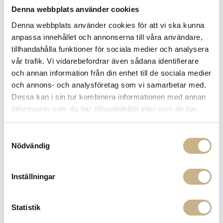
Denna webbplats använder cookies
Denna webbplats använder cookies för att vi ska kunna
-
+
LÄGG I VARUKORG
anpassa innehållet och annonserna till våra användare,
tillhandahålla funktioner för sociala medier och analysera
Lagerstatus:
Beställningsvara
vår trafik. Vi vidarebefordrar även sådana identifierare
14 dagars returrätt på lagervaror.
Läs mer
och annan information från din enhet till de sociala medier
Leverans inom 3-5 arbetsdagar på lagervaror
och annons- och analysföretag som vi samarbetar med.
Få
10% välkomstrabatt
när du registrerar dig för vårt
Dessa kan i sin tur kombinera informationen med annan
nyhetsbrev
information som du har tillhandahållit eller som de har
Fri frakt på mindra varor vid köp över 1000:-
samlat in när du har använt deras tjänster.
900:- i frakt vid köp av större möbler
Samtyckesval
Hämta i butik
Nödvändig
FRÅGA OSS OM PRODUKTEN
Inställningar
BESKRIVNING
Statistik
SPECIFIKATIONER