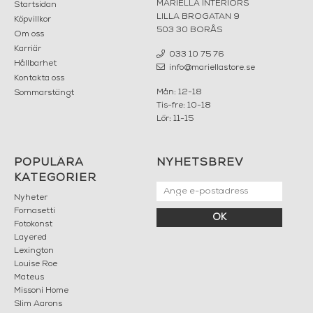
MARIELLA INTERIORS
Startsidan
LILLA BROGATAN 9
Köpvillkor
503 30 BORÅS
Om oss
Karriär
033 10 75 76
Hållbarhet
info@mariellastore.se
Kontakta oss
Mån: 12-18
Sommarstängt
Tis-fre: 10-18
Lör: 11-15
POPULÄRA
NYHETSBREV
KATEGORIER
Nyheter
Fornasetti
OK
Fotokonst
Layered
Lexington
Louise Roe
Mateus
Missoni Home
Slim Aarons