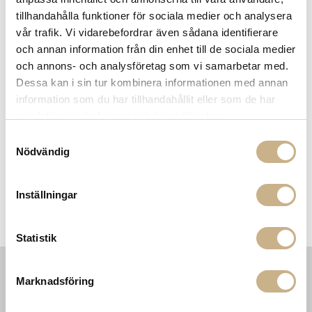
tillhandahålla funktioner för sociala medier och analysera
vår trafik. Vi vidarebefordrar även sådana identifierare
MER FRÅN MERIDIANI
och annan information från din enhet till de sociala medier
och annons- och analysföretag som vi samarbetar med.
Dessa kan i sin tur kombinera informationen med annan
information som du har tillhandahållit eller som de har
samlat in när du har använt deras tjänster.
Samtyckesval
Nödvändig
Inställningar
Fåtölj -Liu
Matbord - Owen
Statistik
Marknadsföring
INFORMATION
KONTAKT
MARIELLA INTERIORS
Startsidan