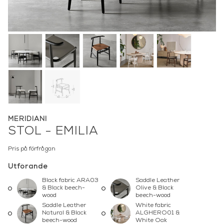
MERIDIANI
STOL - EMILIA
Pris på förfrågan
Utförande
Black fabric ARA03
Saddle Leather
& Black beech-
Olive & Black
wood
beech-wood
Saddle Leather
White fabric
Natural & Black
ALGHERO01 &
beech-wood
White Oak