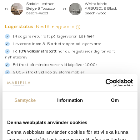
Saddle Leather
White fabric
Beige & Tobacco
ARBUS01 & Black
beech-wood
beech-wood
Lagerstatus:
Beställningsvara
14 dagars returrätt på lagervaror.
Läs mer
Leverans inom 3-5 arbetsdagar på lagervaror
Få
10% välkomstrabatt
när du registrerar dig för vårt
nyhetsbrev
Fri frakt på mindra varor vid köp över 1000:-
900:- i frakt vid köp av större möbler
Hämta i butik
FRÅGA OSS OM PRODUKTEN
Samtycke
Information
Om
BESKRIVNING
Denna webbplats använder cookies
SPECIFIKATIONER
Denna webbplats använder cookies för att vi ska kunna
anpassa innehållet och annonserna till våra användare,