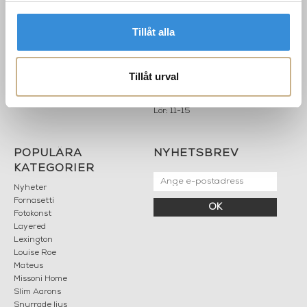
LILLA BROGATAN 9
Köpvillkor
503 30 BORÅS
Om oss
Tillåt alla
Karriär
033 10 75 76
Hållbarhet
info@mariellastore.se
Kontakta oss
Tillåt urval
Mån: 12-18
Sommarstängt
Tis-fre: 10-18
Lör: 11-15
POPULÄRA
NYHETSBREV
KATEGORIER
Nyheter
Fornasetti
OK
Fotokonst
Layered
Lexington
Louise Roe
Mateus
Missoni Home
Slim Aarons
Snurrade ljus