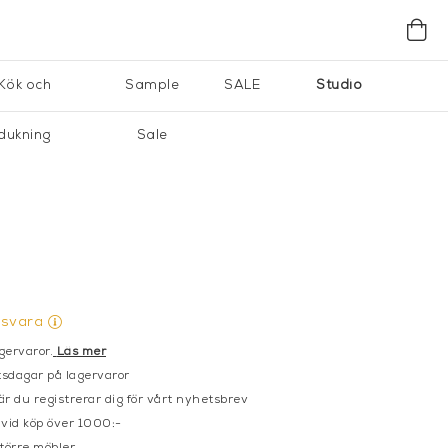
Kök och
Sample
SALE
Studio
dukning
Sale
gsvara
gervaror.
Läs mer
sdagar på lagervaror
r du registrerar dig för vårt nyhetsbrev
 vid köp över 1000:-
större möbler