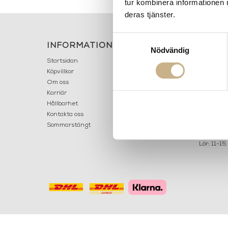
tur kombinera informationen 
deras tjänster.
Samtyckesval
INFORMATION
KONT
Nödvändig
MARIELL
Startsidan
LILLA B
Köpvillkor
503 30 
Om oss
Karriär
033 10
Hållbarhet
info@ma
Kontakta oss
Mån: 12-
Sommarstängt
Tis-fre: 1
Lör: 11-15