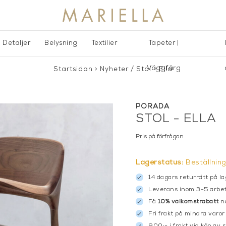
Detaljer
Belysning
Textilier
Tapeter |
Väggfärg
Startsidan
>
Nyheter
/
Stol - Ella
PORADA
STOL - ELLA
Pris på förfrågan
Lagerstatus:
Beställnin
14 dagars returrätt på la
Leverans inom 3-5 arbet
Få
10% välkomstrabatt
nä
Fri frakt på mindra varor
900:- i frakt vid köp av 