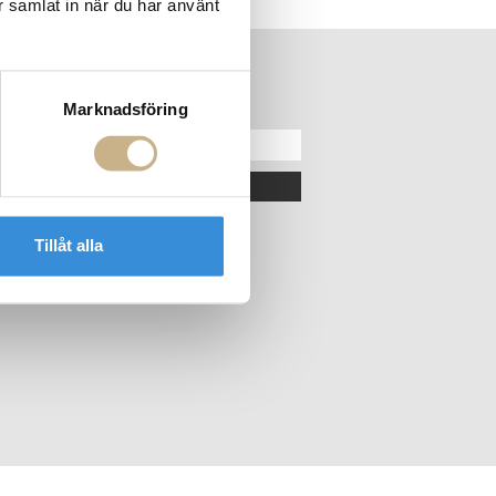
r samlat in när du har använt
ER
NYHETSBREV
Marknadsföring
OK
Tillåt alla