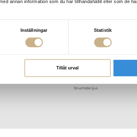
med annan information som du har tillhandahållit eller som de ha
AKT
POPULÄRA KATEGORI
Inställningar
Statistik
A INTERIORS
Nyheter
ROGATAN 9
Fornasetti
BORÅS
Fotokonst
Layered
 75 76
Lexington
riellastore.se
Louise Roe
Tillåt urval
Mateus
18
Missoni Home
0-18
Slim Aarons
Snurrade ljus