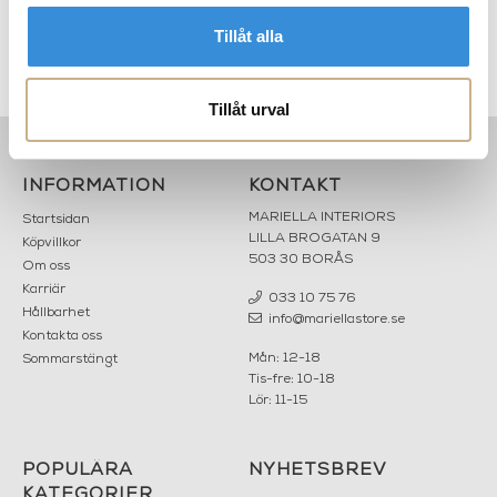
Tillåt alla
e
Spin Candle - Dark Grey 20
Spin Candle - Jade 20 cm
S
cm
Tillåt urval
INFORMATION
KONTAKT
MARIELLA INTERIORS
Startsidan
LILLA BROGATAN 9
Köpvillkor
503 30 BORÅS
Om oss
Karriär
033 10 75 76
Hållbarhet
info@mariellastore.se
Kontakta oss
Mån: 12-18
Sommarstängt
Tis-fre: 10-18
Lör: 11-15
POPULÄRA
NYHETSBREV
KATEGORIER