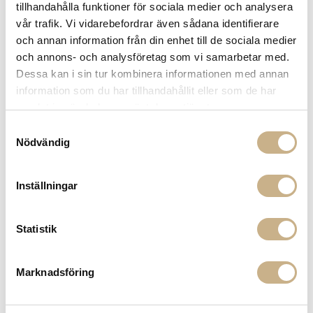
Fri frakt på mindra varor vid köp över 1000:-
tillhandahålla funktioner för sociala medier och analysera
900:- i frakt vid köp av större möbler
vår trafik. Vi vidarebefordrar även sådana identifierare
Hämta i butik
och annan information från din enhet till de sociala medier
och annons- och analysföretag som vi samarbetar med.
FRÅGA OSS OM PRODUKTEN
Dessa kan i sin tur kombinera informationen med annan
information som du har tillhandahållit eller som de har
samlat in när du har använt deras tjänster.
BESKRIVNING
Samtyckesval
Nödvändig
Inställningar
PRODUKTVARIANTER
Statistik
Marknadsföring