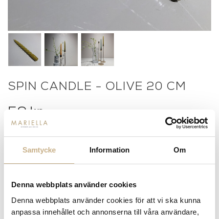
SPIN CANDLE - OLIVE 20 CM
59
kr
-
+
LÄGG I VARUKORG
Samtycke
Information
Om
Lagerstatus:
I lager
14 dagars returrätt på lagervaror.
Läs mer
Denna webbplats använder cookies
Leverans inom 3-5 arbetsdagar på lagervaror
Få
10% välkomstrabatt
när du registrerar dig för vårt
Denna webbplats använder cookies för att vi ska kunna
nyhetsbrev
anpassa innehållet och annonserna till våra användare,