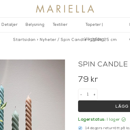
Detaljer
Belysning
Textilier
Tapeter |
Väggfärg
Startsidan
>
Nyheter
/
Spin Candle - Jade 25 cm
SPIN CANDLE 
79
kr
-
+
LÄGG 
Lagerstatus:
I lager
14 dagars returrätt på la