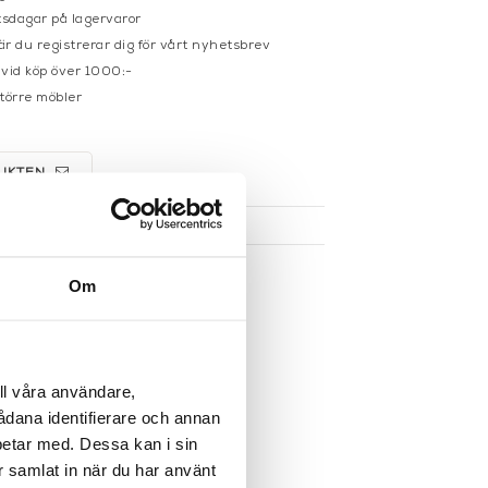
sdagar på lagervaror
r du registrerar dig för vårt nyhetsbrev
 vid köp över 1000:-
större möbler
UKTEN
Om
ll våra användare,
sådana identifierare och annan
betar med. Dessa kan i sin
r samlat in när du har använt