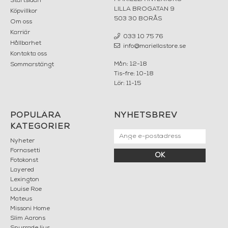
Startsidan
LILLA BROGATAN 9
Köpvillkor
503 30 BORÅS
Om oss
Karriär
033 10 75 76
Hållbarhet
info@mariellastore.se
Kontakta oss
Mån: 12-18
Sommarstängt
Tis-fre: 10-18
Lör: 11-15
POPULÄRA
NYHETSBREV
KATEGORIER
Nyheter
Fornasetti
OK
Fotokonst
Layered
Lexington
Louise Roe
Mateus
Missoni Home
Slim Aarons
Snurrade ljus