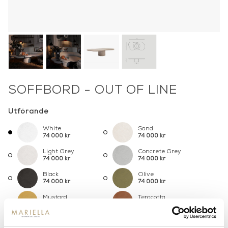
SOFFBORD - OUT OF LINE
Utförande
White
Sand
74 000 kr
74 000 kr
Light Grey
Concrete Grey
74 000 kr
74 000 kr
Black
Olive
74 000 kr
74 000 kr
Mustard
Teracotta
74 000 kr
74 000 kr
Petrol Blue
74 000 kr