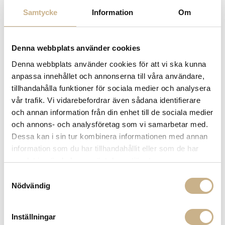
Samtycke
Information
Om
-
+
LÄGG I VARUKORG
Denna webbplats använder cookies
Lagerstatus:
Beställningsvara
Denna webbplats använder cookies för att vi ska kunna
14 dagars returrätt på lagervaror.
Läs mer
anpassa innehållet och annonserna till våra användare,
Leverans inom 3-5 arbetsdagar på lagervaror
tillhandahålla funktioner för sociala medier och analysera
Få
10% välkomstrabatt
när du registrerar dig för vårt
vår trafik. Vi vidarebefordrar även sådana identifierare
nyhetsbrev
och annan information från din enhet till de sociala medier
Fri frakt på mindra varor vid köp över 1000:-
och annons- och analysföretag som vi samarbetar med.
900:- i frakt vid köp av större möbler
Dessa kan i sin tur kombinera informationen med annan
Hämta i butik
information som du har tillhandahållit eller som de har
FRÅGA OSS OM PRODUKTEN
samlat in när du har använt deras tjänster.
Samtyckesval
Nödvändig
BESKRIVNING
Inställningar
SPECIFIKATIONER