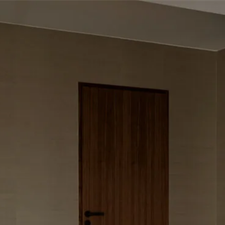
0
Startsidan
>
Nyheter
/
Soffbord - HUBERT