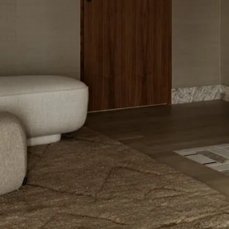
MOLTENI
SOFFBORD - HUBERT
Pris på förfrågan
Lagerstatus:
Beställningsvara
14 dagars returrätt på lagervaror.
Läs mer
Leverans inom 3-5 arbetsdagar på lagervaror
Få
10% välkomstrabatt
när du registrerar dig för vårt
nyhetsbrev
Fri frakt på mindra varor vid köp över 1000:-
900:- i frakt vid köp av större möbler
Hämta i butik