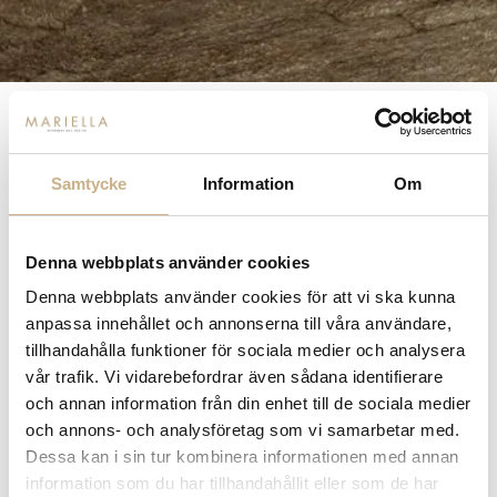
FRÅGA OSS OM PRODUKTEN
BESKRIVNING
SPECIFIKATIONER
Samtycke
Information
Om
Denna webbplats använder cookies
MER FRÅN MOLTENI
Denna webbplats använder cookies för att vi ska kunna
anpassa innehållet och annonserna till våra användare,
tillhandahålla funktioner för sociala medier och analysera
vår trafik. Vi vidarebefordrar även sådana identifierare
och annan information från din enhet till de sociala medier
och annons- och analysföretag som vi samarbetar med.
Dessa kan i sin tur kombinera informationen med annan
information som du har tillhandahållit eller som de har