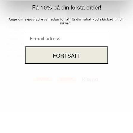
Nyheter
Fornasetti
OK
Fotokonst
Layered
Lexington
Louise Roe
Mateus
Missoni Home
Slim Aarons
Snurrade ljus