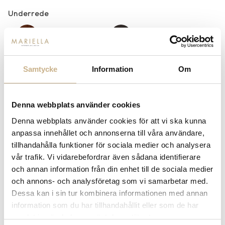
Underrede
Bok
Ek
-
+
LÄGG I VARUKORG
Samtycke
Information
Om
Lagerstatus:
Beställningsvara
Denna webbplats använder cookies
14 dagars returrätt på lagervaror.
Läs mer
Leverans inom 3-5 arbetsdagar på lagervaror
Denna webbplats använder cookies för att vi ska kunna
Få
10% välkomstrabatt
när du registrerar dig för vårt
anpassa innehållet och annonserna till våra användare,
nyhetsbrev
tillhandahålla funktioner för sociala medier och analysera
Fri frakt på mindra varor vid köp över 1000:-
vår trafik. Vi vidarebefordrar även sådana identifierare
900:- i frakt vid köp av större möbler
och annan information från din enhet till de sociala medier
Hämta i butik
och annons- och analysföretag som vi samarbetar med.
Dessa kan i sin tur kombinera informationen med annan
FRÅGA OSS OM PRODUKTEN
information som du har tillhandahållit eller som de har
samlat in när du har använt deras tjänster.