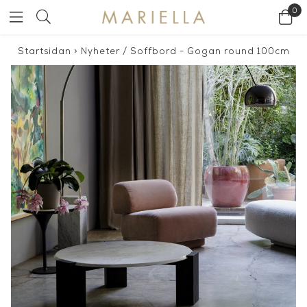
0
Startsidan
>
Nyheter
/
Soffbord - Gogan round 100cm