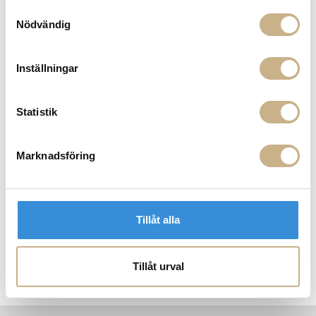
Samtyckesval
BESKRIVNING
Nödvändig
SPECIFIKATIONER
Inställningar
Statistik
PRODUKTVARIANTER
Marknadsföring
Tillåt alla
Tillåt urval
0cm
Soffbord - Gogan oval
Soffbord - Gogan oval small
So