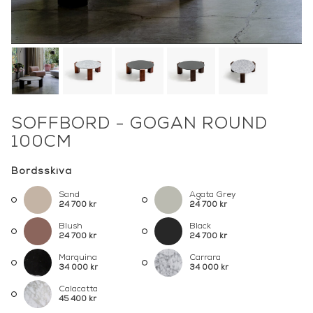
SOFFBORD - GOGAN ROUND
100CM
Bordsskiva
Sand
Agata Grey
24 700 kr
24 700 kr
Blush
Black
24 700 kr
24 700 kr
Marquina
Carrara
34 000 kr
34 000 kr
Calacatta
45 400 kr