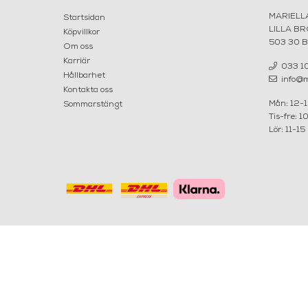
MARIELL
Startsidan
LILLA B
Köpvillkor
503 30 
Om oss
Karriär
033 10
Hållbarhet
info@ma
Kontakta oss
Mån: 12-
Sommarstängt
Tis-fre: 1
Lör: 11-15