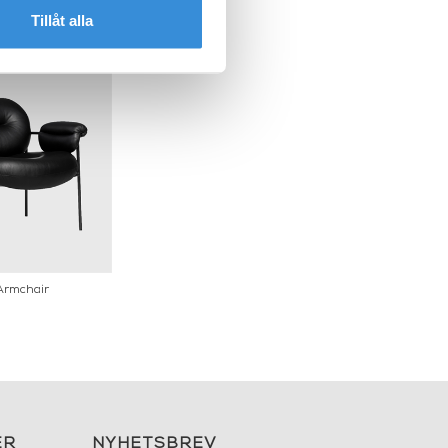
Tillåt alla
 Armchair
ER
NYHETSBREV