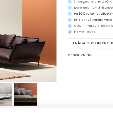
14 dagars returrätt på la
Leverans inom 3-5 arbet
Få
10% välkomstrabatt
nä
Fri frakt på mindra varor
900:- i frakt vid köp av 
Hämta i butik
FRÅGA OSS OM PROD
BESKRIVNING