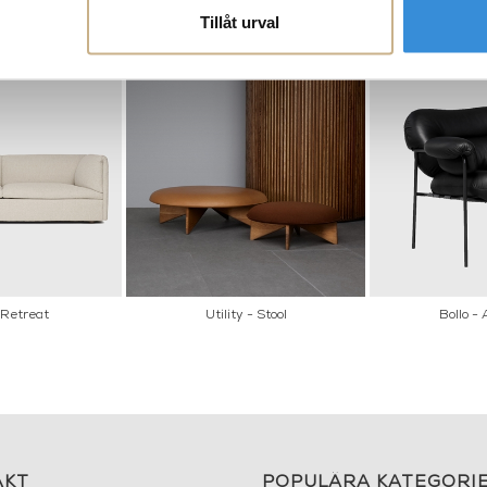
Tillåt urval
 Retreat
Utility - Stool
Bollo -
AKT
POPULÄRA KATEGORI