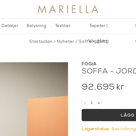
Detaljer
Belysning
Textilier
Tapeter |
Väggfärg
Startsidan
>
Nyheter
/
Soffa - Jord
FOGIA
SOFFA - JOR
92.695
kr
-
+
LÄGG 
Lagerstatus:
Beställnin