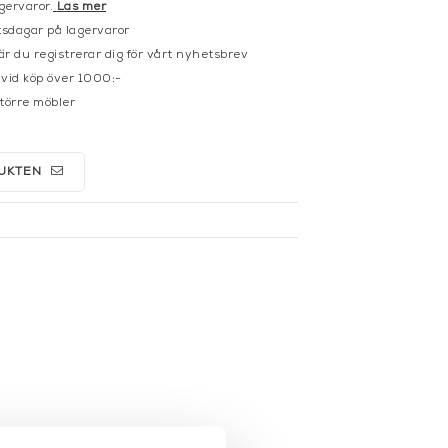
gervaror.
Läs mer
sdagar på lagervaror
r du registrerar dig för vårt nyhetsbrev
 vid köp över 1000:-
större möbler
UKTEN