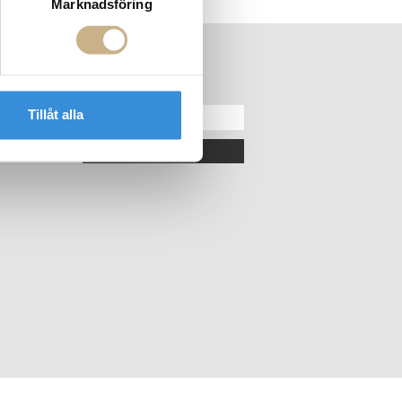
Marknadsföring
ER
NYHETSBREV
Tillåt alla
OK