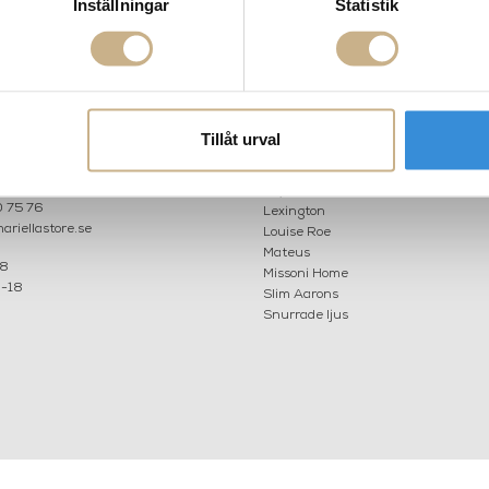
Inställningar
Statistik
AKT
POPULÄRA KATEGORI
A INTERIORS
Nyheter
Tillåt urval
ROGATAN 9
Fornasetti
BORÅS
Fotokonst
Layered
 75 76
Lexington
riellastore.se
Louise Roe
Mateus
18
Missoni Home
0-18
Slim Aarons
Snurrade ljus