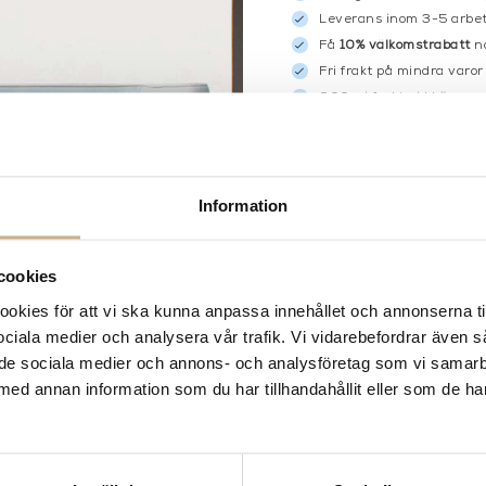
Leverans inom 3-5 arbet
Få
10% välkomstrabatt
nä
Fri frakt på mindra varor
900:- i frakt vid köp av 
Hämta i butik
FRÅGA OSS OM PROD
Information
BESKRIVNING
SPECIFIKATIONER
cookies
kies för att vi ska kunna anpassa innehållet och annonserna ti
 sociala medier och analysera vår trafik. Vi vidarebefordrar även 
ill de sociala medier och annons- och analysföretag som vi samar
med annan information som du har tillhandahållit eller som de ha