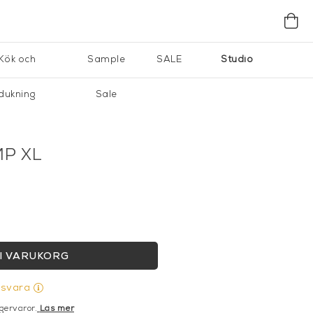
Kök och
Sample
SALE
Studio
dukning
Sale
MP XL
I VARUKORG
gsvara
gervaror.
Läs mer