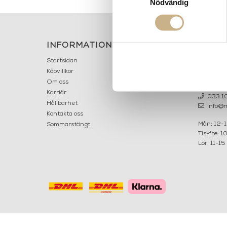
Nödvändig
INFORMATION
KONT
MARIELL
Startsidan
LILLA B
Köpvillkor
503 30 
Om oss
Karriär
033 10
Hållbarhet
info@ma
Kontakta oss
Mån: 12-
Sommarstängt
Tis-fre: 1
Lör: 11-15