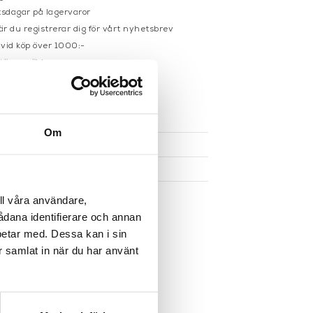
sdagar på lagervaror
r du registrerar dig för vårt nyhetsbrev
 vid köp över 1000:-
större möbler
UKTEN
Om
ll våra användare,
sådana identifierare och annan
betar med. Dessa kan i sin
r samlat in när du har använt