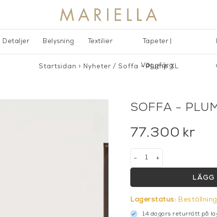
Detaljer
Belysning
Textilier
Tapeter |
Väggfärg
Startsidan
>
Nyheter
/
Soffa - Plump XL
SOFFA - PLU
77.300
kr
-
+
LÄGG 
Lagerstatus:
Beställnin
14 dagars returrätt på la