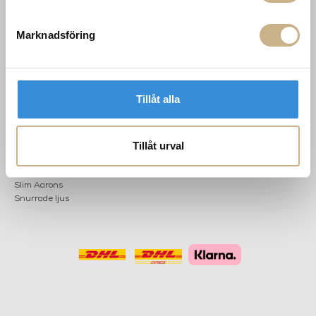
Marknadsföring
POPULÄRA
NYHETSBREV
KATEGORIER
Nyheter
Fornasetti
OK
Tillåt alla
Fotokonst
Layered
Lexington
Tillåt urval
Louise Roe
Mateus
Missoni Home
Slim Aarons
Snurrade ljus