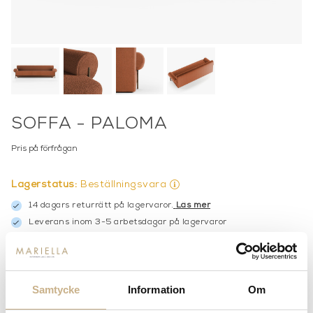
SOFFA - PALOMA
Pris på förfrågan
Lagerstatus:
Beställningsvara
14 dagars returrätt på lagervaror.
Läs mer
Leverans inom 3-5 arbetsdagar på lagervaror
Få
10% välkomstrabatt
när du registrerar dig för vårt
nyhetsbrev
Fri frakt på mindra varor vid köp över 1000:-
900:- i frakt vid köp av större möbler
Samtycke
Information
Om
Hämta i butik