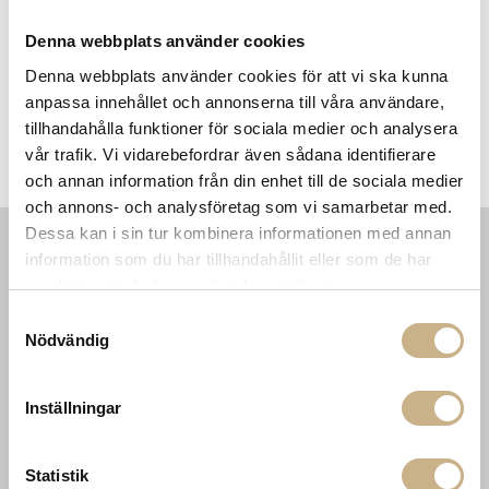
FRÅGA OSS OM PRODUKTEN
Denna webbplats använder cookies
Denna webbplats använder cookies för att vi ska kunna
anpassa innehållet och annonserna till våra användare,
BESKRIVNING
tillhandahålla funktioner för sociala medier och analysera
vår trafik. Vi vidarebefordrar även sådana identifierare
SPECIFIKATIONER
och annan information från din enhet till de sociala medier
och annons- och analysföretag som vi samarbetar med.
Dessa kan i sin tur kombinera informationen med annan
information som du har tillhandahållit eller som de har
INFORMATION
KONTAKT
samlat in när du har använt deras tjänster.
MARIELLA INTERIORS
Startsidan
Samtyckesval
LILLA BROGATAN 9
Köpvillkor
Nödvändig
503 30 BORÅS
Om oss
Karriär
033 10 75 76
Hållbarhet
Inställningar
info@mariellastore.se
Kontakta oss
Mån: 12-18
Sommarstängt
Tis-fre: 10-18
Statistik
Lör: 11-15