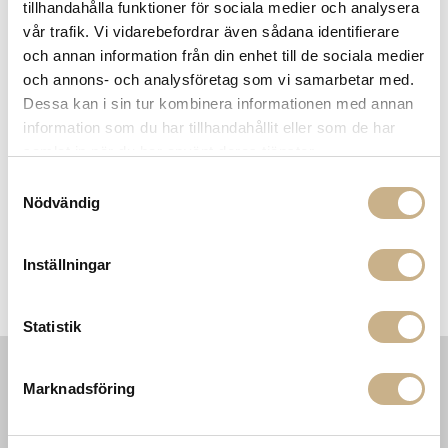
tillhandahålla funktioner för sociala medier och analysera
vår trafik. Vi vidarebefordrar även sådana identifierare
MER FRÅN MOLTENI
och annan information från din enhet till de sociala medier
och annons- och analysföretag som vi samarbetar med.
Dessa kan i sin tur kombinera informationen med annan
information som du har tillhandahållit eller som de har
samlat in när du har använt deras tjänster.
Samtyckesval
Nödvändig
Inställningar
Karmstol - GREEN POINT
Soffbord - Odile
Statistik
Marknadsföring
INFORMATION
KONTAKT
MARIELLA INTERIORS
Startsidan
LILLA BROGATAN 9