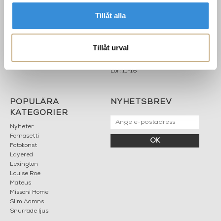
Köpvillkor
503 30 BORÅS
Om oss
Tillåt alla
Karriär
033 10 75 76
Hållbarhet
info@mariellastore.se
Kontakta oss
Tillåt urval
Mån: 12-18
Sommarstängt
Tis-fre: 10-18
Lör: 11-15
POPULÄRA
NYHETSBREV
KATEGORIER
Nyheter
Fornasetti
OK
Fotokonst
Layered
Lexington
Louise Roe
Mateus
Missoni Home
Slim Aarons
Snurrade ljus