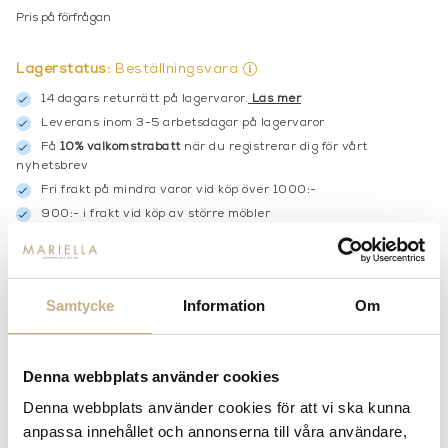
Pris på förfrågan
Lagerstatus:
Beställningsvara
14 dagars returrätt på lagervaror.
Läs mer
Leverans inom 3-5 arbetsdagar på lagervaror
Få
10% välkomstrabatt
när du registrerar dig för vårt
nyhetsbrev
Fri frakt på mindra varor vid köp över 1000:-
900:- i frakt vid köp av större möbler
Hämta i butik
FRÅGA OSS OM PRODUKTEN
Samtycke
Information
Om
BESKRIVNING
Denna webbplats använder cookies
SPECIFIKATIONER
Denna webbplats använder cookies för att vi ska kunna
anpassa innehållet och annonserna till våra användare,