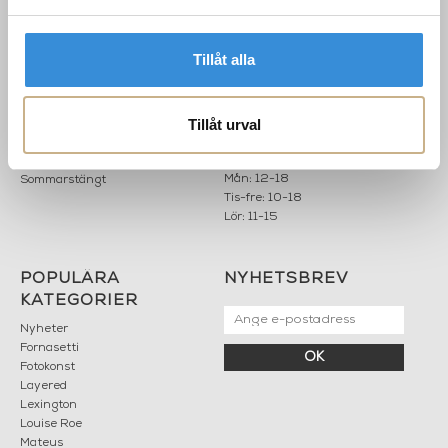
INFORMATION
KONTAKT
MARIELLA INTERIORS
Startsidan
Tillåt alla
LILLA BROGATAN 9
Köpvillkor
503 30 BORÅS
Om oss
Karriär
Tillåt urval
033 10 75 76
Hållbarhet
info@mariellastore.se
Kontakta oss
Mån: 12-18
Sommarstängt
Tis-fre: 10-18
Lör: 11-15
POPULÄRA
NYHETSBREV
KATEGORIER
Nyheter
Fornasetti
OK
Fotokonst
Layered
Lexington
Louise Roe
Mateus