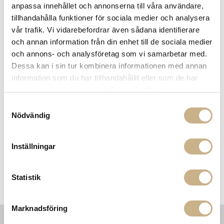
anpassa innehållet och annonserna till våra användare,
SPECIFIKATIONER
tillhandahålla funktioner för sociala medier och analysera
vår trafik. Vi vidarebefordrar även sådana identifierare
och annan information från din enhet till de sociala medier
och annons- och analysföretag som vi samarbetar med.
MER FRÅN MOLTENI
Dessa kan i sin tur kombinera informationen med annan
information som du har tillhandahållit eller som de har
samlat in när du har använt deras tjänster.
Samtyckesval
Nödvändig
Inställningar
Statistik
Fåtölj - Elain
Skrivbord i massiv valnöt -
Note
Marknadsföring