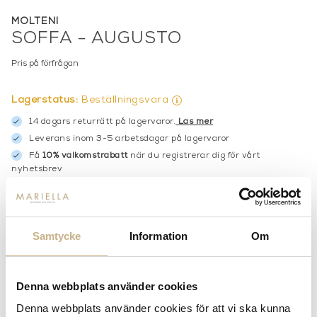
MOLTENI
SOFFA - AUGUSTO
Pris på förfrågan
Lagerstatus:
Beställningsvara
14 dagars returrätt på lagervaror.
Läs mer
Leverans inom 3-5 arbetsdagar på lagervaror
Få
10% välkomstrabatt
när du registrerar dig för vårt
nyhetsbrev
Fri frakt på mindra varor vid köp över 1000:-
900:- i frakt vid köp av större möbler
Hämta i butik
Samtycke
Information
Om
FRÅGA OSS OM PRODUKTEN
Denna webbplats använder cookies
Denna webbplats använder cookies för att vi ska kunna
BESKRIVNING