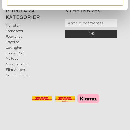
POPULÄRA
NYHETSBREV
KATEGORIER
Nyheter
Fornasetti
OK
Fotokonst
Layered
Lexington
Louise Roe
Mateus
Missoni Home
Slim Aarons
Snurrade ljus