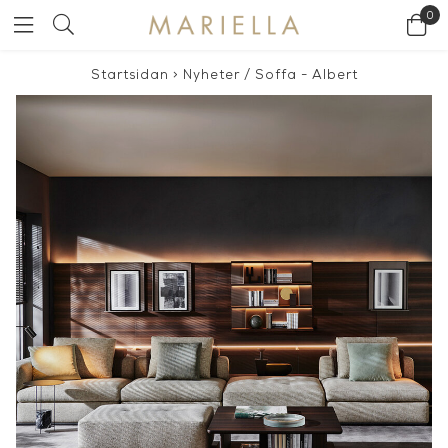
0
Startsidan
>
Nyheter
/
Soffa - Albert