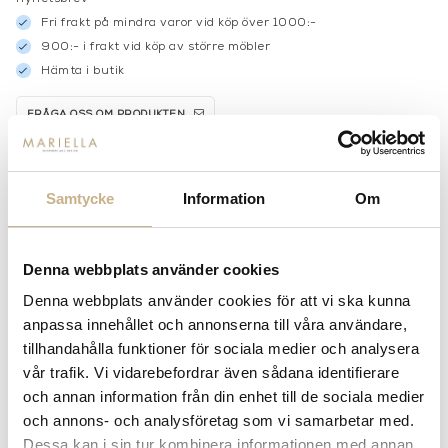
Fri frakt på mindra varor vid köp över 1000:-
900:- i frakt vid köp av större möbler
Hämta i butik
FRÅGA OSS OM PRODUKTEN
BESKRIVNING
Samtycke
Information
Om
SPECIFIKATIONER
Denna webbplats använder cookies
Denna webbplats använder cookies för att vi ska kunna
anpassa innehållet och annonserna till våra användare,
MER FRÅN MOLTENI
tillhandahålla funktioner för sociala medier och analysera
vår trafik. Vi vidarebefordrar även sådana identifierare
och annan information från din enhet till de sociala medier
och annons- och analysföretag som vi samarbetar med.
Dessa kan i sin tur kombinera informationen med annan