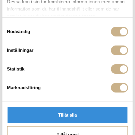
Dessa kan i sin tur kombinera informationen med annan
information som du har tillhandahållit eller som de har
samlat in när du har använt deras tjänster.
Samtyckesval
Nödvändig
Sidobord Outdoor - SWAY
Inställningar
MER FRÅN MOLTENI
Statistik
Marknadsföring
Tillåt alla
Tillåt urval