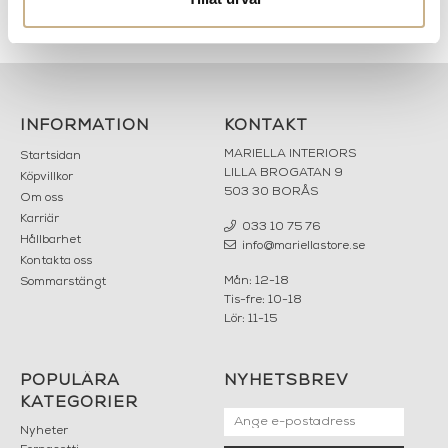
ir
Soffbord - Odile
Skrivbord - SCRIBA
INFORMATION
KONTAKT
MARIELLA INTERIORS
Startsidan
LILLA BROGATAN 9
Köpvillkor
503 30 BORÅS
Om oss
Karriär
033 10 75 76
Hållbarhet
info@mariellastore.se
Kontakta oss
Mån: 12-18
Sommarstängt
Tis-fre: 10-18
Lör: 11-15
POPULÄRA
NYHETSBREV
KATEGORIER
Nyheter