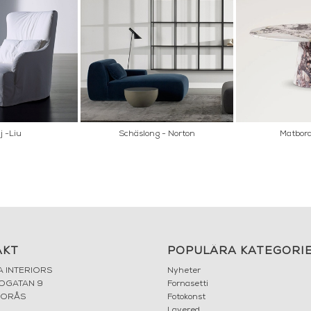
j -Liu
Schäslong - Norton
Matbor
AKT
POPULÄRA KATEGORI
A INTERIORS
Nyheter
ROGATAN 9
Fornasetti
BORÅS
Fotokonst
Layered