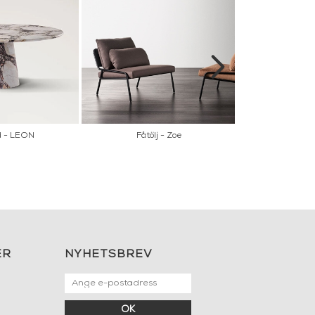
d - LEON
Fåtölj - Zoe
Matbor
ER
NYHETSBREV
OK