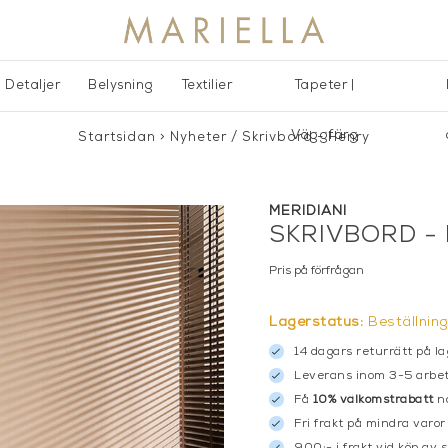
Detaljer
Belysning
Textilier
Tapeter |
Väggfärg
Startsidan
>
Nyheter
/
Skrivbord - Henry
MERIDIANI
SKRIVBORD -
Pris på förfrågan
Lagerstatus:
Beställnin
14 dagars returrätt på la
Leverans inom 3-5 arbet
Få
10% välkomstrabatt
nä
Fri frakt på mindra varor
900:- i frakt vid köp av 