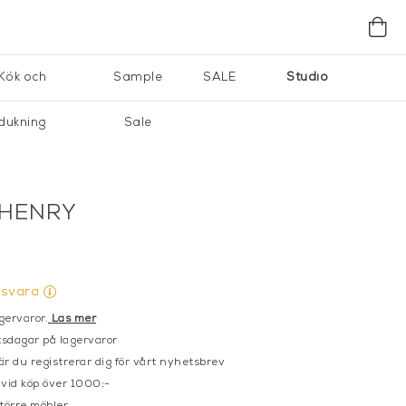
Kök och
Sample
SALE
Studio
dukning
Sale
 HENRY
gsvara
gervaror.
Läs mer
sdagar på lagervaror
r du registrerar dig för vårt nyhetsbrev
 vid köp över 1000:-
större möbler