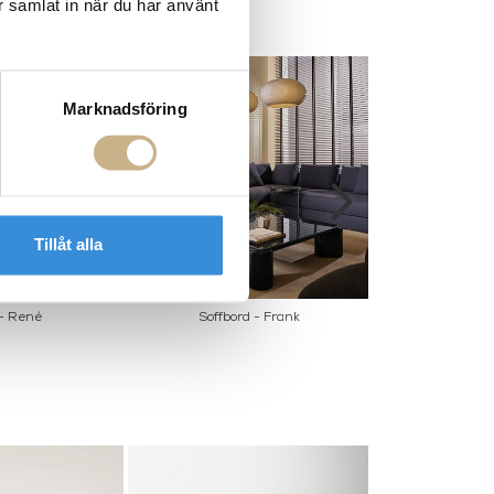
r samlat in när du har använt
Marknadsföring
Tillåt alla
 - René
Soffbord - Frank
Sängbor