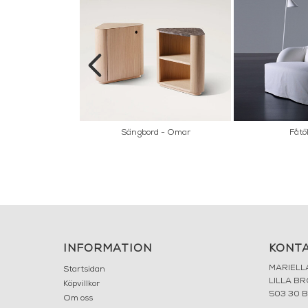
byggd förvaring -
Sängbord - Omar
Fåtöl
itri
INFORMATION
KONT
MARIELL
Startsidan
LILLA B
Köpvillkor
503 30 
Om oss