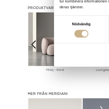
tur kombinera informationen 
deras tjänster.
PRODUKTVARIANTER
Samtyckesval
Nödvändig
d - Omar
Fåtölj - René
Loungeso
MER FRÅN MERIDIANI