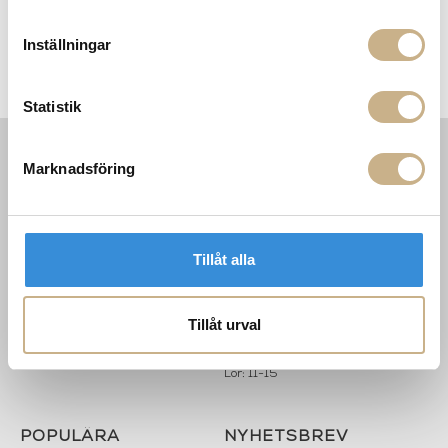
Inställningar
Ljusstake - Interconnect
Fåtölj - Brasilia Lounge Chair
Brass
Statistik
Marknadsföring
INFORMATION
KONTAKT
MARIELLA INTERIORS
Startsidan
LILLA BROGATAN 9
Köpvillkor
503 30 BORÅS
Om oss
Tillåt alla
Karriär
033 10 75 76
Hållbarhet
info@mariellastore.se
Kontakta oss
Tillåt urval
Mån: 12-18
Sommarstängt
Tis-fre: 10-18
Lör: 11-15
POPULÄRA
NYHETSBREV