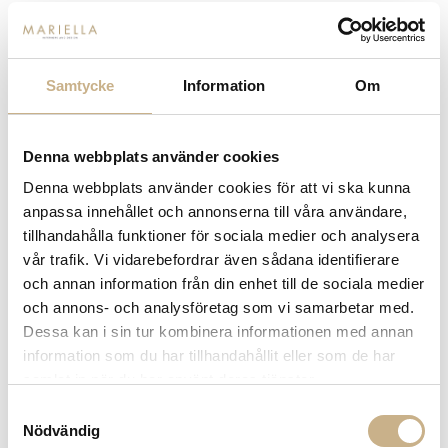
Fri frakt på mindra varor vid köp över 1000:-
900:- i frakt vid köp av större möbler
Hämta i butik
Samtycke
Information
Om
FRÅGA OSS OM PRODUKTEN
Denna webbplats använder cookies
BESKRIVNING
Denna webbplats använder cookies för att vi ska kunna
anpassa innehållet och annonserna till våra användare,
tillhandahålla funktioner för sociala medier och analysera
vår trafik. Vi vidarebefordrar även sådana identifierare
MER FRÅN AUDO COPENHAGEN
och annan information från din enhet till de sociala medier
och annons- och analysföretag som vi samarbetar med.
Dessa kan i sin tur kombinera informationen med annan
information som du har tillhandahållit eller som de har
samlat in när du har använt deras tjänster.
Samtyckesval
Nödvändig