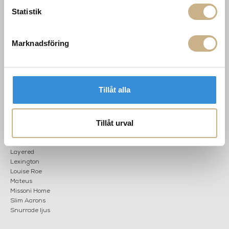
503 30 BORÅS
Om oss
Statistik
Karriär
033 10 75 76
Hållbarhet
info@mariellastore.se
Kontakta oss
Marknadsföring
Mån: 12-18
Sommarstängt
Tis-fre: 10-18
Lör: 11-15
Tillåt alla
POPULÄRA
NYHETSBREV
KATEGORIER
Tillåt urval
Nyheter
Fornasetti
OK
Fotokonst
Layered
Lexington
Louise Roe
Mateus
Missoni Home
Slim Aarons
Snurrade ljus