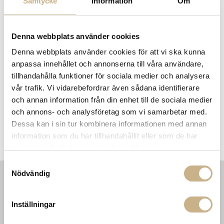
Samtycke
Information
Om
MER FRÅN FERM LIVING
Denna webbplats använder cookies
Denna webbplats använder cookies för att vi ska kunna
anpassa innehållet och annonserna till våra användare,
tillhandahålla funktioner för sociala medier och analysera
vår trafik. Vi vidarebefordrar även sådana identifierare
och annan information från din enhet till de sociala medier
och annons- och analysföretag som vi samarbetar med.
Dessa kan i sin tur kombinera informationen med annan
Hylla - Sector Shelf Triple
Soffbord - Staffa Large
information som du har tillhandahållit eller som de har
Wide
samlat in när du har använt deras tjänster.
Samtyckesval
Nödvändig
INFORMATION
KONTAKT
Inställningar
MARIELLA INTERIORS
Startsidan
LILLA BROGATAN 9
Köpvillkor