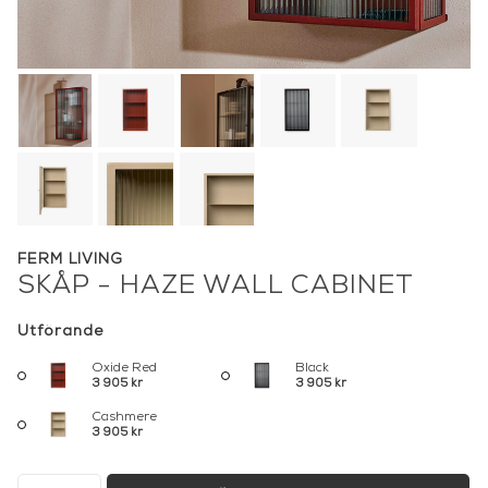
FERM LIVING
SKÅP - HAZE WALL CABINET
Utförande
Oxide Red
Black
3 905 kr
3 905 kr
Cashmere
3 905 kr