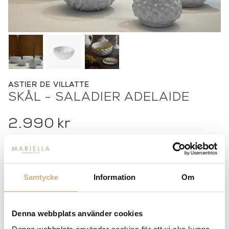
ASTIER DE VILLATTE
SKÅL - SALADIER ADELAIDE
2.990
kr
-
+
LÄGG I VARUKORG
Lagerstatus:
I lager
Samtycke
Information
Om
14 dagars returrätt på lagervaror.
Läs mer
Leverans inom 3-5 arbetsdagar på lagervaror
Denna webbplats använder cookies
Få
10% välkomstrabatt
när du registrerar dig för vårt
nyhetsbrev