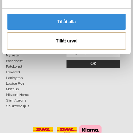
info@mariellastore.se
Kontakta oss
Mån: 12-18
Sommarstängt
Tis-fre: 10-18
Tillåt alla
Lör: 11-15
POPULÄRA
NYHETSBREV
Tillåt urval
KATEGORIER
Nyheter
Fornasetti
OK
Fotokonst
Layered
Lexington
Louise Roe
Mateus
Missoni Home
Slim Aarons
Snurrade ljus