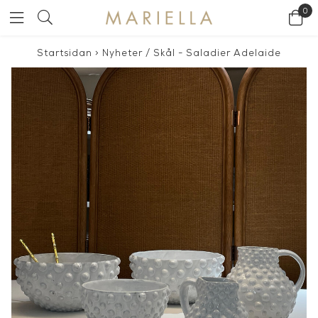
0
Startsidan
>
Nyheter
/
Skål - Saladier Adelaide