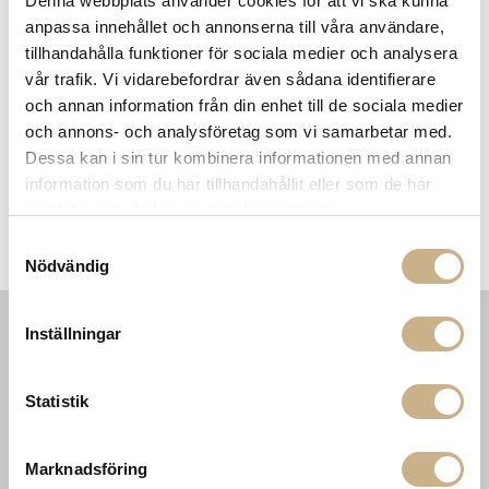
Denna webbplats använder cookies för att vi ska kunna
Fri frakt på mindra varor vid köp över 1000:-
anpassa innehållet och annonserna till våra användare,
900:- i frakt vid köp av större möbler
tillhandahålla funktioner för sociala medier och analysera
Hämta i butik
vår trafik. Vi vidarebefordrar även sådana identifierare
och annan information från din enhet till de sociala medier
FRÅGA OSS OM PRODUKTEN
och annons- och analysföretag som vi samarbetar med.
Dessa kan i sin tur kombinera informationen med annan
information som du har tillhandahållit eller som de har
BESKRIVNING
samlat in när du har använt deras tjänster.
Samtyckesval
SPECIFIKATIONER
Nödvändig
Inställningar
INFORMATION
KONTAKT
MARIELLA INTERIORS
Startsidan
Statistik
LILLA BROGATAN 9
Köpvillkor
503 30 BORÅS
Om oss
Karriär
Marknadsföring
033 10 75 76
Hållbarhet