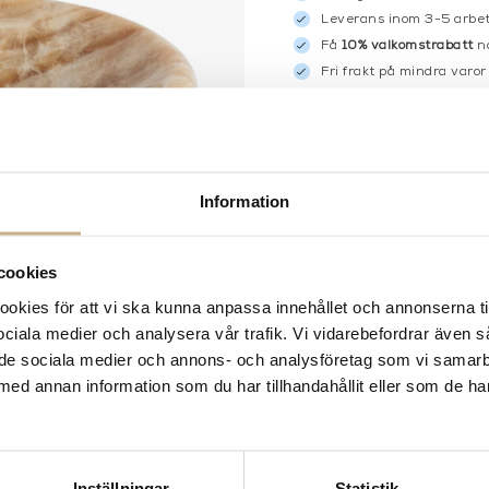
Leverans inom 3-5 arbet
Få
10% välkomstrabatt
nä
Fri frakt på mindra varor
900:- i frakt vid köp av 
Hämta i butik
FRÅGA OSS OM PROD
Information
BESKRIVNING
SPECIFIKATIONER
cookies
kies för att vi ska kunna anpassa innehållet och annonserna ti
 sociala medier och analysera vår trafik. Vi vidarebefordrar även 
ill de sociala medier och annons- och analysföretag som vi samar
med annan information som du har tillhandahållit eller som de ha
Inställningar
Statistik