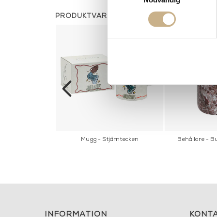
PRODUKTVARIANTER
travertine don
Mugg - Stjärntecken
Behållare - B
INFORMATION
KONT