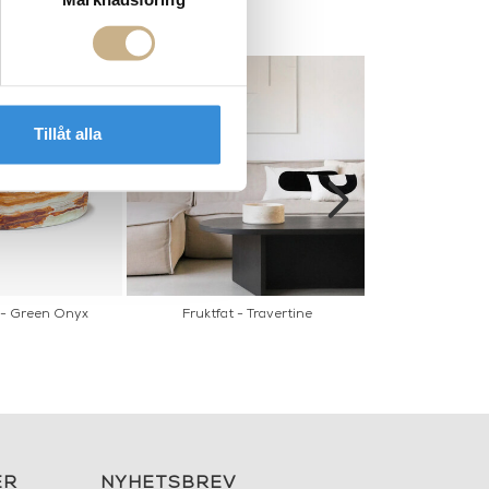
Tillåt alla
 - Green Onyx
Fruktfat - Travertine
Fruktfat i ma
ER
NYHETSBREV