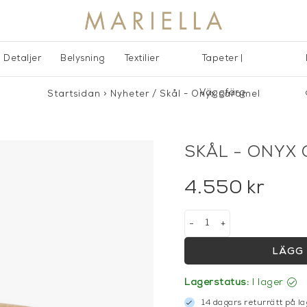
Detaljer
Belysning
Textilier
Tapeter |
Väggfärg
Startsidan
>
Nyheter
/
Skål - Onyx caramel
SKÅL - ONYX
4.550
kr
-
+
LÄGG 
Lagerstatus:
I lager
14 dagars returrätt på la