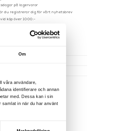
sdagar på lagervaror
r du registrerar dig för vårt nyhetsbrev
 vid köp över 1000:-
större möbler
UKTEN
Om
ll våra användare,
sådana identifierare och annan
betar med. Dessa kan i sin
r samlat in när du har använt
Marknadsföring