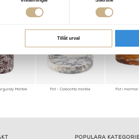
Tillåt urval
urgundy Marble
Fat - Calacatta marble
Fat i marmor
AKT
POPULÄRA KATEGORI