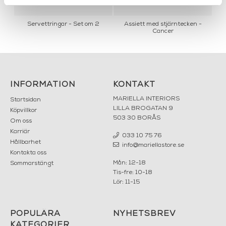
ou
Servettringar - Set om 2
Assiett med stjärntecken -
Cancer
INFORMATION
KONTAKT
MARIELLA INTERIORS
Startsidan
LILLA BROGATAN 9
Köpvillkor
503 30 BORÅS
Om oss
Karriär
033 10 75 76
Hållbarhet
info@mariellastore.se
Kontakta oss
Mån: 12-18
Sommarstängt
Tis-fre: 10-18
Lör: 11-15
POPULÄRA
NYHETSBREV
KATEGORIER