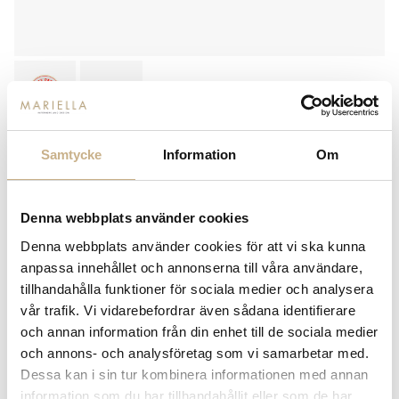
Samtycke
Information
Om
RÖD SKÅL - LETS PARTY
679
kr
Denna webbplats använder cookies
Denna webbplats använder cookies för att vi ska kunna
-
+
LÄGG I VARUKORG
anpassa innehållet och annonserna till våra användare,
tillhandahålla funktioner för sociala medier och analysera
Lagerstatus:
I lager
vår trafik. Vi vidarebefordrar även sådana identifierare
14 dagars returrätt på lagervaror.
Läs mer
och annan information från din enhet till de sociala medier
Leverans inom 3-5 arbetsdagar på lagervaror
och annons- och analysföretag som vi samarbetar med.
Få
10% välkomstrabatt
när du registrerar dig för vårt
Dessa kan i sin tur kombinera informationen med annan
nyhetsbrev
information som du har tillhandahållit eller som de har