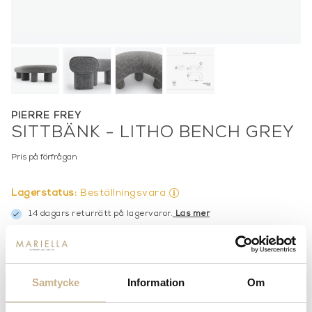
PIERRE FREY
SITTBÄNK - LITHO BENCH GREY
Pris på förfrågan
Lagerstatus:
Beställningsvara
14 dagars returrätt på lagervaror.
Läs mer
Leverans inom 3-5 arbetsdagar på lagervaror
Få
10% välkomstrabatt
när du registrerar dig för vårt
nyhetsbrev
Fri frakt på mindra varor vid köp över 1000:-
Samtycke
Information
Om
900:- i frakt vid köp av större möbler
Hämta i butik