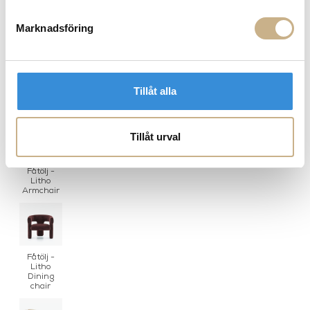
Marknadsföring
ey
Puff - Litho
Sittbänk - Litho
Tillåt alla
PRODUKTVARIANTER
Tillåt urval
Fåtölj -
Litho
Armchair
Fåtölj -
Litho
Dining
chair