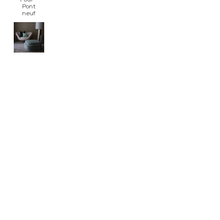
Pouf -
Pont
neuf
Puff -
Litho
Schäslong
- Litho
Sidobord
- Jimmy