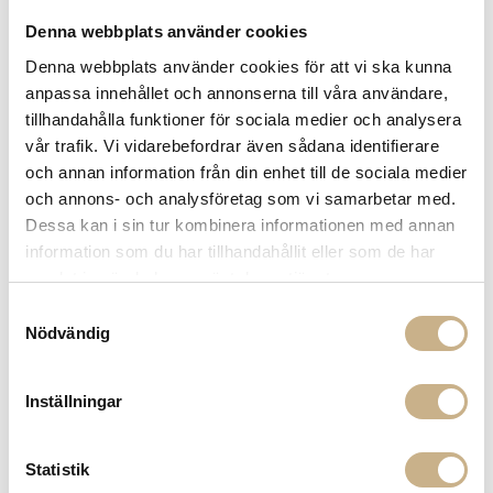
Denna webbplats använder cookies
FRÅGA OSS OM PRODUKTEN
Denna webbplats använder cookies för att vi ska kunna
anpassa innehållet och annonserna till våra användare,
tillhandahålla funktioner för sociala medier och analysera
BESKRIVNING
vår trafik. Vi vidarebefordrar även sådana identifierare
och annan information från din enhet till de sociala medier
SPECIFIKATIONER
och annons- och analysföretag som vi samarbetar med.
Dessa kan i sin tur kombinera informationen med annan
information som du har tillhandahållit eller som de har
samlat in när du har använt deras tjänster.
MER FRÅN PIERRE FREY
Samtyckesval
Nödvändig
Inställningar
Statistik