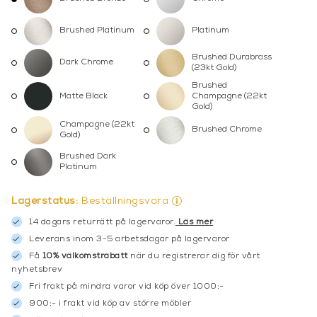
Brushed Platinum
Platinum
Brushed Durabrass
Dark Chrome
(23kt Gold)
Brushed
Matte Black
Champagne (22kt
Gold)
Champagne (22kt
Brushed Chrome
Gold)
Brushed Dark
Platinum
Lagerstatus:
Beställningsvara
14 dagars returrätt på lagervaror.
Läs mer
Leverans inom 3-5 arbetsdagar på lagervaror
Få
10% välkomstrabatt
när du registrerar dig för vårt
nyhetsbrev
Fri frakt på mindra varor vid köp över 1000:-
900:- i frakt vid köp av större möbler