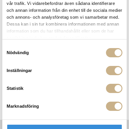
vår trafik. Vi vidarebefordrar även sådana identifierare
och annan information från din enhet till de sociala medier
BLANDARE HÖG - TARA
BLANDARE LÅG - TARA
och annons- och analysföretag som vi samarbetar med.
Dessa kan i sin tur kombinera informationen med annan
information som du har tillhandahållit eller som de har
samlat in när du har använt deras tjänster.
MER FRÅN DORNBRACHT
Samtyckesval
Nödvändig
Inställningar
Statistik
Marknadsföring
BLANDARE SINGEL - TARA
BLANDARE HÖG - TARA