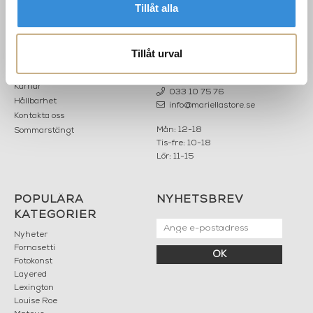
Tillåt alla
INFORMATION
KONTAKT
MARIELLA INTERIORS
Startsidan
Tillåt urval
LILLA BROGATAN 9
Köpvillkor
503 30 BORÅS
Om oss
Karriär
033 10 75 76
Hållbarhet
info@mariellastore.se
Kontakta oss
Mån: 12-18
Sommarstängt
Tis-fre: 10-18
Lör: 11-15
POPULÄRA
NYHETSBREV
KATEGORIER
Nyheter
Fornasetti
OK
Fotokonst
Layered
Lexington
Louise Roe