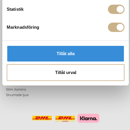
Mån: 12-18
Sommarstängt
Tis-fre: 10-18
Statistik
Lör: 11-15
Marknadsföring
POPULÄRA
NYHETSBREV
KATEGORIER
Nyheter
Fornasetti
Tillåt alla
OK
Fotokonst
Layered
Lexington
Tillåt urval
Louise Roe
Mateus
Missoni Home
Slim Aarons
Snurrade ljus