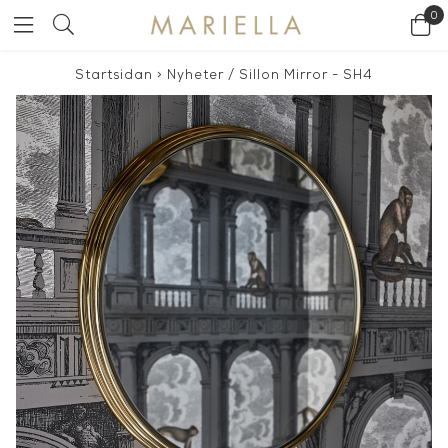
0
Startsidan
>
Nyheter
/
Sillon Mirror - SH4