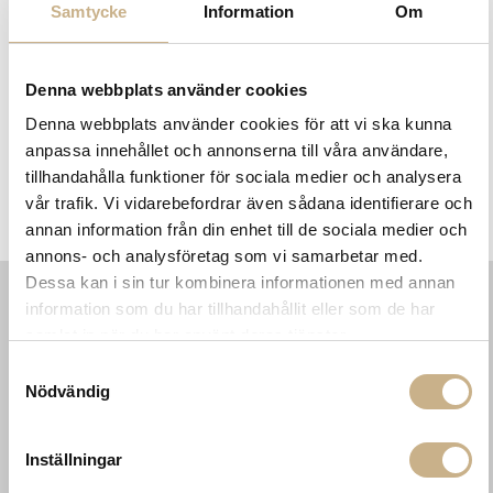
Samtycke
Information
Om
Denna webbplats använder cookies
Denna webbplats använder cookies för att vi ska kunna
anpassa innehållet och annonserna till våra användare,
tillhandahålla funktioner för sociala medier och analysera
l
Sillon Mirror - SH5
Sillon Mirror - SH7
vår trafik. Vi vidarebefordrar även sådana identifierare och
annan information från din enhet till de sociala medier och
annons- och analysföretag som vi samarbetar med.
Dessa kan i sin tur kombinera informationen med annan
information som du har tillhandahållit eller som de har
INFORMATION
KONTAKT
samlat in när du har använt deras tjänster.
MARIELLA INTERIORS
Startsidan
Samtyckesval
LILLA BROGATAN 9
Köpvillkor
Nödvändig
503 30 BORÅS
Om oss
Karriär
033 10 75 76
Hållbarhet
Inställningar
info@mariellastore.se
Kontakta oss