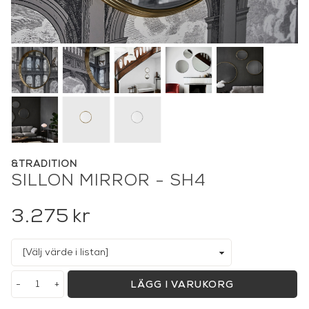
&TRADITION
SILLON MIRROR - SH4
3.275
kr
-
+
LÄGG I VARUKORG