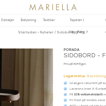
Detaljer
Belysning
Textilier
Tapeter |
Väggfärg
Startsidan
>
Nyheter
/
Sidobord - Fritz 7
PORADA
SIDOBORD - F
Pris på förfrågan
Lagerstatus:
Beställnin
14 dagars returrätt på la
Leverans inom 3-5 arbet
Få
10% välkomstrabatt
nä
Fri frakt på mindra varor
900:- i frakt vid köp av 