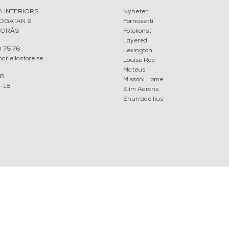
A INTERIORS
Nyheter
ROGATAN 9
Fornasetti
BORÅS
Fotokonst
Layered
 75 76
Lexington
riellastore.se
Louise Roe
Mateus
18
Missoni Home
0-18
Slim Aarons
Snurrade ljus