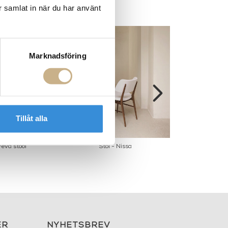
r samlat in när du har använt
Marknadsföring
Tillåt alla
veva stool
Stol - Nissa
Stol - WEB
ER
NYHETSBREV