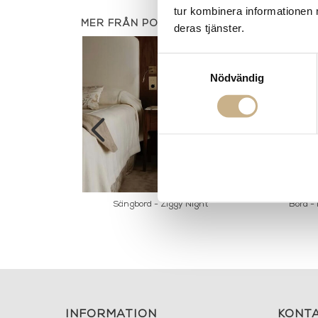
tur kombinera informationen 
MER FRÅN PORADA
deras tjänster.
Samtyckesval
Nödvändig
 - Louis
Sängbord - Ziggy Night
Bord -
INFORMATION
KONT