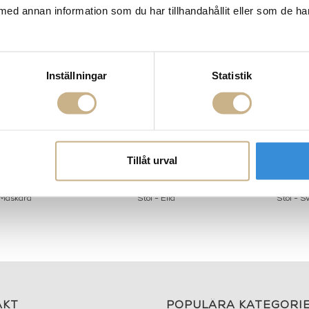
med annan information som du har tillhandahållit eller som de ha
Inställningar
Statistik
Tillåt urval
 Maskara
Stol - Ella
Stol - S
AKT
POPULÄRA KATEGORI