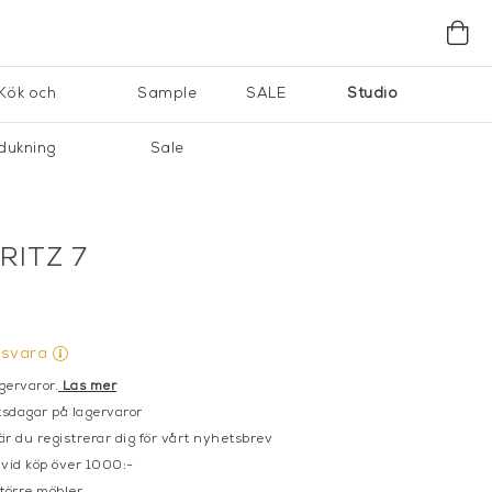
Kök och
Sample
SALE
Studio
dukning
Sale
RITZ 7
gsvara
gervaror.
Läs mer
sdagar på lagervaror
r du registrerar dig för vårt nyhetsbrev
 vid köp över 1000:-
större möbler