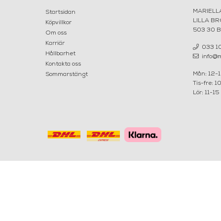
MARIELL
Startsidan
LILLA B
Köpvillkor
503 30 
Om oss
Karriär
033 10
Hållbarhet
info@ma
Kontakta oss
Mån: 12-
Sommarstängt
Tis-fre: 1
Lör: 11-15