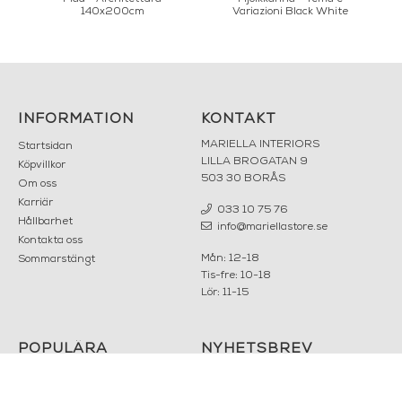
140x200cm
Variazioni Black White
INFORMATION
KONTAKT
MARIELLA INTERIORS
Startsidan
LILLA BROGATAN 9
Köpvillkor
503 30 BORÅS
Om oss
Karriär
033 10 75 76
Hållbarhet
info@mariellastore.se
Kontakta oss
Mån: 12-18
Sommarstängt
Tis-fre: 10-18
Lör: 11-15
POPULÄRA
NYHETSBREV
KATEGORIER
Nyheter