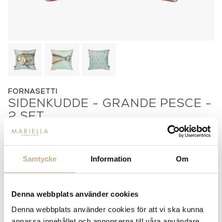
FORNASETTI
SIDENKUDDE - GRANDE PESCE -
2 SET
6.500
kr
Samtycke
Information
Om
-
+
LÄGG I VARUKORG
Lagerstatus:
I lager
Denna webbplats använder cookies
14 dagars returrätt på lagervaror.
Läs mer
Denna webbplats använder cookies för att vi ska kunna
Leverans inom 3-5 arbetsdagar på lagervaror
anpassa innehållet och annonserna till våra användare,