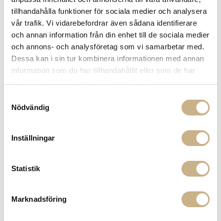
Få
10% välkomstrabatt
när du registrerar dig för vårt
tillhandahålla funktioner för sociala medier och analysera
nyhetsbrev
vår trafik. Vi vidarebefordrar även sådana identifierare
Fri frakt på mindra varor vid köp över 1000:-
och annan information från din enhet till de sociala medier
900:- i frakt vid köp av större möbler
och annons- och analysföretag som vi samarbetar med.
Hämta i butik
Dessa kan i sin tur kombinera informationen med annan
information som du har tillhandahållit eller som de har
FRÅGA OSS OM PRODUKTEN
samlat in när du har använt deras tjänster.
Samtyckesval
Nödvändig
BESKRIVNING
Inställningar
PRODUKTVARIANTER
Statistik
Marknadsföring