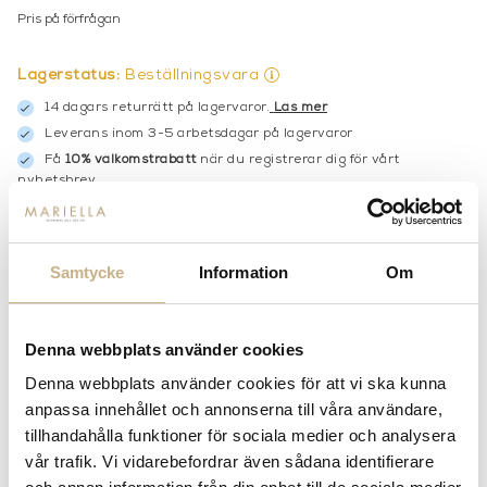
Pris på förfrågan
Lagerstatus:
Beställningsvara
14 dagars returrätt på lagervaror.
Läs mer
Leverans inom 3-5 arbetsdagar på lagervaror
Få
10% välkomstrabatt
när du registrerar dig för vårt
nyhetsbrev
Fri frakt på mindra varor vid köp över 1000:-
900:- i frakt vid köp av större möbler
Hämta i butik
Samtycke
Information
Om
FRÅGA OSS OM PRODUKTEN
Denna webbplats använder cookies
Denna webbplats använder cookies för att vi ska kunna
BESKRIVNING
anpassa innehållet och annonserna till våra användare,
tillhandahålla funktioner för sociala medier och analysera
SPECIFIKATIONER
vår trafik. Vi vidarebefordrar även sådana identifierare