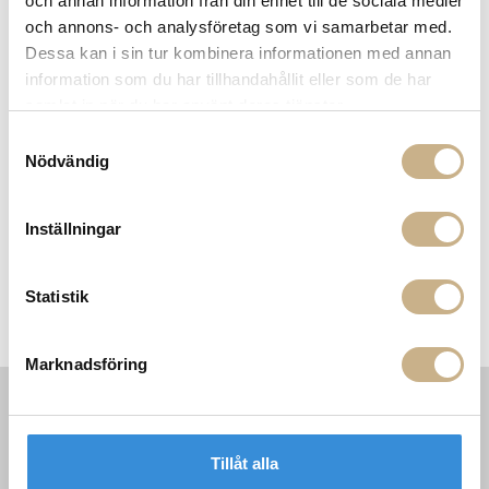
och annan information från din enhet till de sociala medier
och annons- och analysföretag som vi samarbetar med.
Dessa kan i sin tur kombinera informationen med annan
MER FRÅN MOLTENI
information som du har tillhandahållit eller som de har
samlat in när du har använt deras tjänster.
Samtyckesval
Nödvändig
Inställningar
Statistik
Matbord - Arc
Sängbord - Tibeau
Marknadsföring
INFORMATION
KONTAKT
Tillåt alla
MARIELLA INTERIORS
Startsidan
LILLA BROGATAN 9