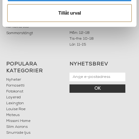
Köpvillkor
503 30 BORÅS
Om oss
Tillåt urval
Karriär
033 10 75 76
Hållbarhet
info@mariellastore.se
Kontakta oss
Mån: 12-18
Sommarstängt
Tis-fre: 10-18
Lör: 11-15
POPULÄRA
NYHETSBREV
KATEGORIER
Nyheter
Fornasetti
OK
Fotokonst
Layered
Lexington
Louise Roe
Mateus
Missoni Home
Slim Aarons
Snurrade ljus