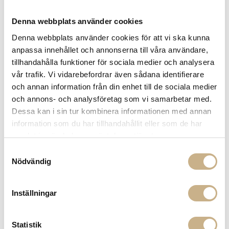
Denna webbplats använder cookies
Denna webbplats använder cookies för att vi ska kunna
anpassa innehållet och annonserna till våra användare,
SERVERINGSSKÅL STOR - BELLE
tillhandahålla funktioner för sociala medier och analysera
vår trafik. Vi vidarebefordrar även sådana identifierare
699
kr
och annan information från din enhet till de sociala medier
och annons- och analysföretag som vi samarbetar med.
-
+
LÄGG I VARUKORG
Dessa kan i sin tur kombinera informationen med annan
information som du har tillhandahållit eller som de har
Lagerstatus:
I lager
samlat in när du har använt deras tjänster.
14 dagars returrätt på lagervaror.
Läs mer
Samtyckesval
Leverans inom 3-5 arbetsdagar på lagervaror
Nödvändig
Få
10% välkomstrabatt
när du registrerar dig för vårt
nyhetsbrev
Inställningar
Fri frakt på mindra varor vid köp över 1000:-
900:- i frakt vid köp av större möbler
Hämta i butik
Statistik