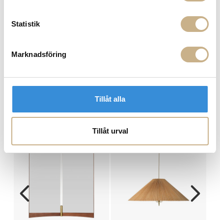
Statistik
Marknadsföring
r
Dining Table - Round
Dining Table - Elliptical
Tillåt alla
MER FRÅN GUBI
Tillåt urval