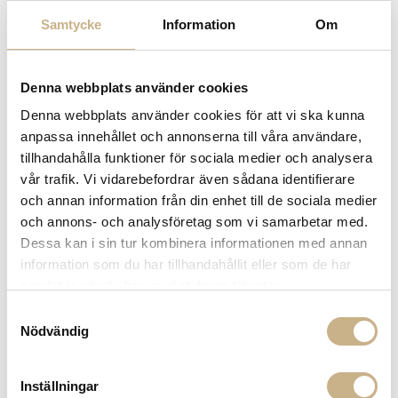
14 dagars returrätt på lagervaror.
Läs mer
Samtycke
Information
Om
Leverans inom 3-5 arbetsdagar på lagervaror
Få
10% välkomstrabatt
när du registrerar dig för vårt
nyhetsbrev
Denna webbplats använder cookies
Fri frakt på mindra varor vid köp över 1000:-
Denna webbplats använder cookies för att vi ska kunna
900:- i frakt vid köp av större möbler
anpassa innehållet och annonserna till våra användare,
Hämta i butik
tillhandahålla funktioner för sociala medier och analysera
FRÅGA OSS OM PRODUKTEN
vår trafik. Vi vidarebefordrar även sådana identifierare
och annan information från din enhet till de sociala medier
och annons- och analysföretag som vi samarbetar med.
Dessa kan i sin tur kombinera informationen med annan
BESKRIVNING
information som du har tillhandahållit eller som de har
samlat in när du har använt deras tjänster.
Samtyckesval
Nödvändig
PRODUKTVARIANTER
Inställningar