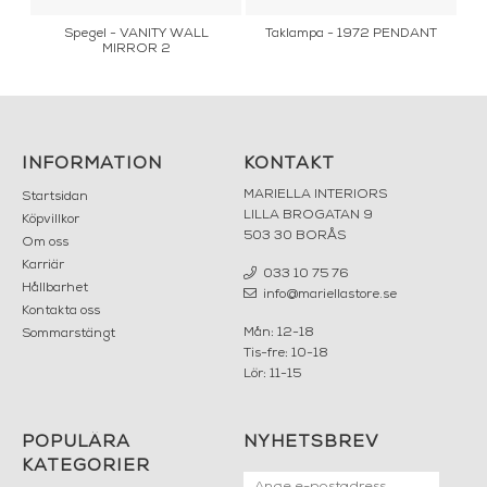
y
Spegel - VANITY WALL
Taklampa - 1972 PENDANT
MIRROR 2
INFORMATION
KONTAKT
MARIELLA INTERIORS
Startsidan
LILLA BROGATAN 9
Köpvillkor
503 30 BORÅS
Om oss
Karriär
033 10 75 76
Hållbarhet
info@mariellastore.se
Kontakta oss
Mån: 12-18
Sommarstängt
Tis-fre: 10-18
Lör: 11-15
POPULÄRA
NYHETSBREV
KATEGORIER