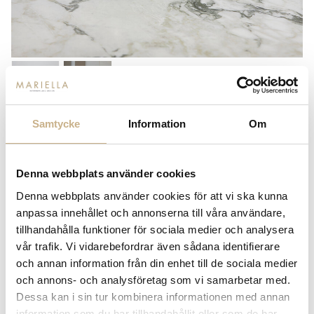
Samtycke
Information
Om
RUND VAS I KERAMIK - DARK
GREEN/SILVER
Denna webbplats använder cookies
2.899
kr
Denna webbplats använder cookies för att vi ska kunna
anpassa innehållet och annonserna till våra användare,
tillhandahålla funktioner för sociala medier och analysera
-
+
LÄGG I VARUKORG
vår trafik. Vi vidarebefordrar även sådana identifierare
Lagerstatus:
I lager
och annan information från din enhet till de sociala medier
och annons- och analysföretag som vi samarbetar med.
14 dagars returrätt på lagervaror.
Läs mer
Dessa kan i sin tur kombinera informationen med annan
Leverans inom 3-5 arbetsdagar på lagervaror
information som du har tillhandahållit eller som de har