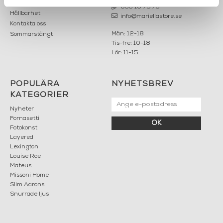
Karriär
033 10 75 76
Hållbarhet
info@mariellastore.se
Kontakta oss
Mån: 12-18
Sommarstängt
Tis-fre: 10-18
Lör: 11-15
POPULÄRA
NYHETSBREV
KATEGORIER
Nyheter
Fornasetti
OK
Fotokonst
Layered
Lexington
Louise Roe
Mateus
Missoni Home
Slim Aarons
Snurrade ljus